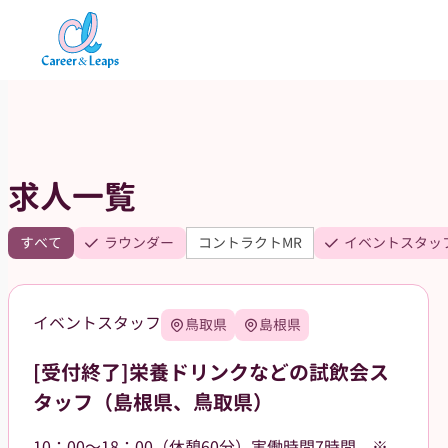
内
容
を
ス
キ
ッ
求人一覧
プ
すべて
ラウンダー
コントラクトMR
イベントスタッ
イベントスタッフ
鳥取県
島根県
[受付終了]栄養ドリンクなどの試飲会ス
タッフ（島根県、鳥取県）
10：00～18：00（休憩60分）実働時間7時間 ※勤務場所によって多少時間が異なる場合があります