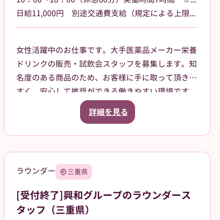
日給11,000円 別途交通費支給（規定による上限あり）
女性活躍中のお仕事です。大手医薬品メーカー栄養
ドリンクの販売・試飲会スタッフを募集します。知
名度のある商品のため、お客様に手に取って頂きや
すく、安心して推奨ができる働きやすい環境です。
島根県・鳥取県のドラッグストア・ホームセンタ
詳細を見る
ー・GMSなどでご就業頂きます。スタッフ登録後
は、担当者からご相談の上で、通える範囲内でのお
仕事を依頼させて頂きます。
ラウンダー
三重県
[受付終了]興和グループのラウンダース
タッフ（三重県）