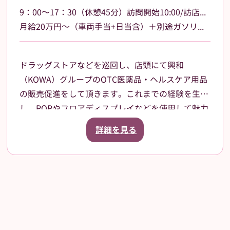
9：00～17：30（休憩45分）訪問開始10:00/訪店終了17:00
月給20万円～（車両手当+日当含）＋別途ガソリン手当支給 その他手当あり
ドラッグストアなどを巡回し、店頭にて興和
（KOWA）グループのOTC医薬品・ヘルスケア用品
の販売促進をして頂きます。これまでの経験を生か
し、POPやフロアディスプレイなどを使用して魅力
的な売場作りをお願いします。また、商品や稼働に
詳細を見る
関する研修などは、事前に担当者から数日間行いま
すので安心してください。ご就業後も、担当マネー
ジャーがしっかりフォローさせていただきます。勤
務エリア：兵庫県姫路市を中心に、加古川市、明石
市、三木市など近隣のエリアも担当していただきま
す。