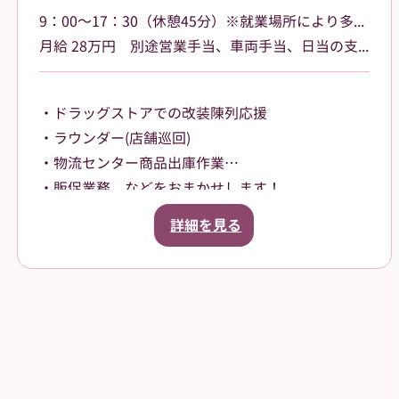
9：00～17：30（休憩45分）※就業場所により多少の変動があります
月給 28万円 別途営業手当、車両手当、日当の支給あり
・ドラッグストアでの改装陳列応援
・ラウンダー(店舗巡回)
・物流センター商品出庫作業
・販促業務 などをおまかせします！
改装陳列応援の場合は1日1～2店舗、店舗巡回の場
詳細を見る
合は1日に5店舗程度を訪問していただきます。