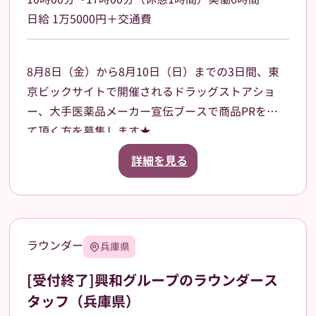
日給 1万5000円＋交通費
8月8日（金）から8月10日（日）までの3日間、東
京ビックサイトで開催されるドラッグストアショ
ー、大手医薬品メーカー宣伝ブースで商品PRをし
て頂く方を募集します★
ご案内いただく商品は、CMなどでも知名度がある
詳細を見る
有名な商品です。来場されたお客様に、お声掛けや
サンプル品、試供品などの配布をお願いします。
3日間の昼食、飲み物、休憩中にほっと一息つける
お菓子などもご用意させていただきます。
ラウンダー
兵庫県
就業前にオンラインでの研修ありますので、初めて
の方でも安心して就業できる環境です。
[受付終了]興和グループのラウンダース
★女性が活躍中のお仕事です★
タッフ（兵庫県）