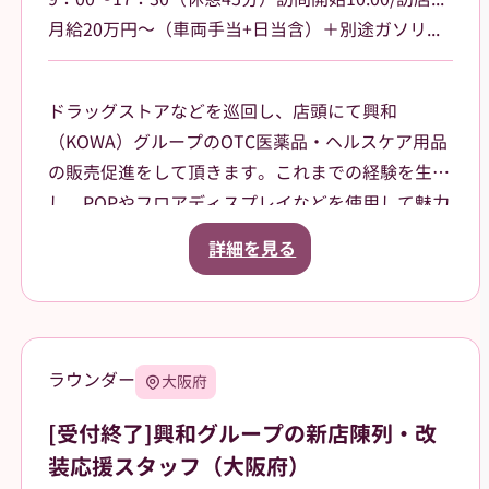
月給20万円～（車両手当+日当含）＋別途ガソリン手当支給 その他手当あり
ドラッグストアなどを巡回し、店頭にて興和
（KOWA）グループのOTC医薬品・ヘルスケア用品
の販売促進をして頂きます。これまでの経験を生か
し、POPやフロアディスプレイなどを使用して魅力
的な売場作りをお願いします。また、商品や稼働に
詳細を見る
関する研修などは、事前に担当者から数日間行いま
すので安心してください。ご就業後も、担当マネー
ジャーがしっかりフォローさせていただきます。
勤務エリア：東京都板橋区、練馬区、中野区、豊島
ラウンダー
大阪府
区などを担当していただきます。
[受付終了]興和グループの新店陳列・改
装応援スタッフ（大阪府）