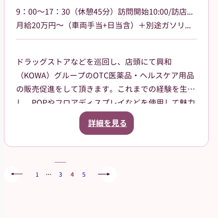
9：00～17：30（休憩45分）訪問開始10:00/訪店終了17:00
月給20万円～（車両手当+日当含）＋別途ガソリン手当支給 その他手当あり
ドラッグストアなどを巡回し、店頭にて興和
（KOWA）グループのOTC医薬品・ヘルスケア用品
の販売促進をして頂きます。これまでの経験を生か
し、POPやフロアディスプレイなどを使用して魅力
的な売場作りをお願いします。また、商品や稼働に
詳細を見る
関する研修などは、事前に担当者から数日間行いま
すので安心してください。ご就業後も、担当マネー
ジャーがしっかりフォローさせていただきます。
勤務エリア：三重県松坂市、伊勢市、志摩市などを
1
…
3
4
5
担当していただきます。