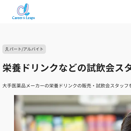
内
容
を
ス
キ
パート/アルバイト
ッ
プ
栄養ドリンクなどの試飲会ス
大手医薬品メーカーの栄養ドリンクの販売・試飲会スタッフ