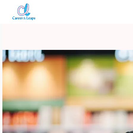
内
容
を
ス
キ
ッ
プ