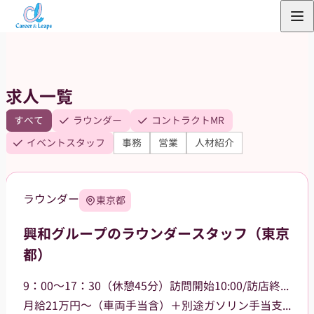
内
容
を
ス
求人一覧
キ
ッ
すべて
ラウンダー
コントラクトMR
プ
イベントスタッフ
事務
営業
人材紹介
ラウンダー
東京都
興和グループのラウンダースタッフ（東京
都）
9：00～17：30（休憩45分）訪問開始10:00/訪店終了17:00
月給21万円～（車両手当含）＋別途ガソリン手当支給 その他手当あり