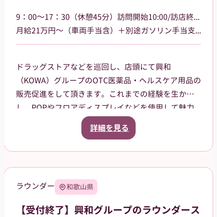
9：00～17：30（休憩45分）訪問開始10:00/訪店終了17:00
月給21万円～（車両手当含）＋別途ガソリン手当支給 その他手当あり
ドラッグストアなどを巡回し、店頭にて興和
（KOWA）グループのOTC医薬品・ヘルスケア用品の
販売促進をして頂きます。これまでの経験を生か
し、POPやフロアディスプレイなどを使用して魅力
的な売場作りをお願いします。また、商品や稼働に
詳細を見る
関する研修などは、事前に担当者から数日間行いま
すので安心してください。ご就業後も、担当マネー
ジャーがしっかりフォローさせていただきます。
【巡回エリア】
ラウンダー
和歌山県
岐阜県岐阜市、大垣市を中心に、周辺エリアなども
担当していただきます。
【受付終了】興和グループのラウンダース