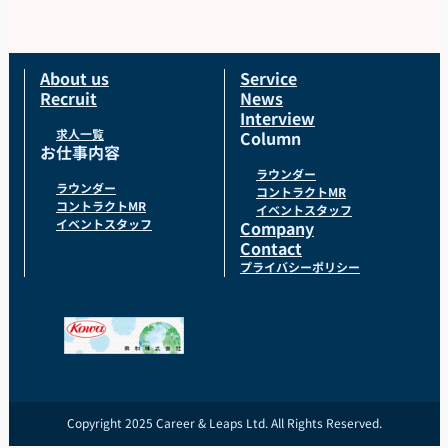
が負担）。
【服装について】
統一感のあるユニフォームで、一体感を持ってお仕
About us
Service
Recruit
News
事できます！
Interview
貸与品： ジャンパー、ポロシャツ、キャップをこち
求人一覧
Column
お仕事内容
らでご用意します。
ラウンダー
持参物： 黒パンツまたはチノパン、動きやすいスニ
ラウンダー
コントラクトMR
コントラクトMR
イベントスタッフ
ーカーでお越しください。
イベントスタッフ
Company
Contact
プライバシーポリシー
Copyright 2025 Career & Leaps Ltd. All Rights Reserved.