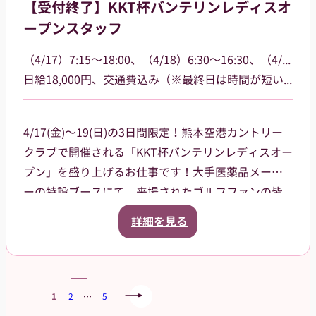
【受付終了】KKT杯バンテリンレディスオ
す。
ープンスタッフ
（4/17）7:15～18:00、（4/18）6:30～16:30、（4/19）6:30～15:00
日給18,000円、交通費込み（※最終日は時間が短いため16,000円）
4/17(金)～19(日)の3日間限定！熊本空港カントリー
クラブで開催される「KKT杯バンテリンレディスオー
プン」を盛り上げるお仕事です！大手医薬品メーカ
ーの特設ブースにて、来場されたゴルフファンの皆
様への声掛けや、商品（栄養ドリンク、双眼鏡、大
詳細を見る
会グッズ）の販売、ドリンクのサンプリング（配
布）をお任せします。プロの熱気を感じながら、笑
顔で大会に花を添えてくれる方を大募集！
当日は熊本空港に集合し、乗り合いタクシーで現地
1
2
…
5
まで移動していただく予定です（タクシー代は会社