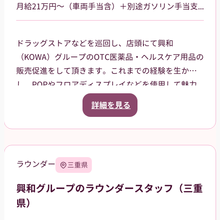
月給21万円～（車両手当含）＋別途ガソリン手当支給 その他手当あり
ドラッグストアなどを巡回し、店頭にて興和
（KOWA）グループのOTC医薬品・ヘルスケア用品の
販売促進をして頂きます。これまでの経験を生か
し、POPやフロアディスプレイなどを使用して魅力
的な売場作りをお願いします。また、商品や稼働に
詳細を見る
関する研修などは、事前に担当者から数日間行いま
すので安心してください。ご就業後も、担当マネー
ジャーがしっかりフォローさせていただきます。愛
知県岡崎市を中⼼に、⻄尾市、額⽥郡等の周辺地域
ラウンダー
三重県
を担当していただきます。2026年12月31日までを予
定しています（状況によって延長の可能性もあ
興和グループのラウンダースタッフ（三重
り）。
県）