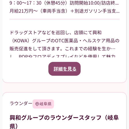
9：00～17：30（休憩45分）訪問開始10:00/訪店終了17:00
月給21万円～（車両手当含）＋別途ガソリン手当支給 その他手当あり
ドラッグストアなどを巡回し、店頭にて興和
（KOWA）グループのOTC医薬品・ヘルスケア用品の
販売促進をして頂きます。これまでの経験を生か
し、POPやフロアディスプレイなどを使用して魅力
的な売場作りをお願いします。また、商品や稼働に
詳細を見る
関する研修などは、事前に担当者から数日間行いま
すので安心してください。ご就業後も、担当マネー
ジャーがしっかりフォローさせていただきます。
三重県津市を中心に鈴鹿市、名張市、伊賀市を担当
ラウンダー
岐阜県
していただきます。
興和グループのラウンダースタッフ（岐阜
県）