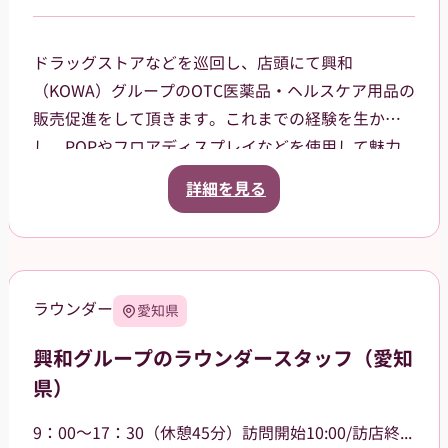
ドラッグストアなどを巡回し、店頭にて興和
（KOWA）グループのOTC医薬品・ヘルスケア用品の
販売促進をして頂きます。これまでの経験を生か
し、POPやフロアディスプレイなどを使用して魅力
的な売場作りをお願いします。また、商品や稼働に
詳細を見る
関する研修などは、事前に担当者から数日間行いま
すので安心してください。ご就業後も、担当マネー
ジャーがしっかりフォローさせていただきます。
【巡回エリア】
ラウンダー
愛知県
西東京市などを中心に、周辺エリアも担当していた
だきます。
興和グループのラウンダースタッフ（愛知
県）
9：00～17：30（休憩45分）訪問開始10:00/訪店終了17:00