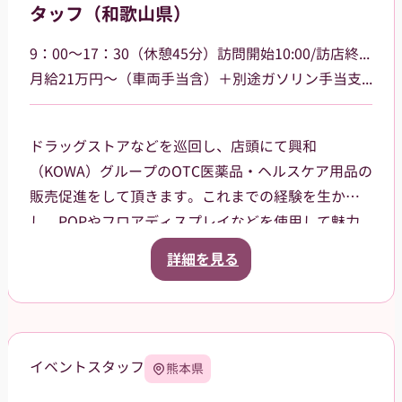
タッフ（和歌山県）
9：00～17：30（休憩45分）訪問開始10:00/訪店終了17:00
月給21万円～（車両手当含）＋別途ガソリン手当支給 その他手当あり
ドラッグストアなどを巡回し、店頭にて興和
（KOWA）グループのOTC医薬品・ヘルスケア用品の
販売促進をして頂きます。これまでの経験を生か
し、POPやフロアディスプレイなどを使用して魅力
的な売場作りをお願いします。また、商品や稼働に
詳細を見る
関する研修などは、事前に担当者から数日間行いま
すので安心してください。ご就業後も、担当マネー
ジャーがしっかりフォローさせていただきます。
【巡回エリア】
イベントスタッフ
熊本県
和歌山市を中心に一部有田市、
橋本市、海南市大阪府阪南市などを担当して頂きま