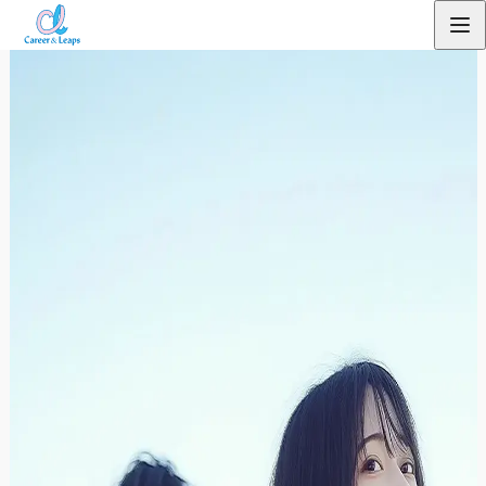
内
採用情報
容
を
ス
キ
ッ
プ