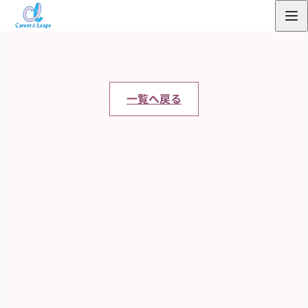
内
容
を
ス
キ
一覧へ戻る
ッ
プ