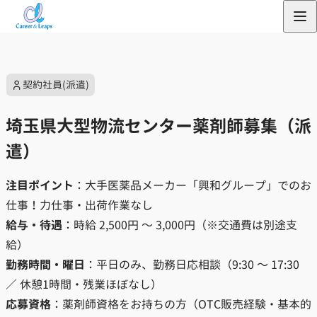
内
容
を
ス
契約社員(派遣)
キ
ッ
埼玉県大型物流センター薬剤師募集（派
プ
遣）
注目ポイント
：大手医薬品メーカー「興和グループ」でのお
仕事！力仕事・出荷作業なし
給与・待遇
：時給 2,500円 〜 3,000円（※交通費は別途支
給）
勤務時間・曜日
：平日のみ、勤務日応相談（9:30 〜 17:30
／ 休憩1時間・残業ほぼなし）
応募資格
：薬剤師資格をお持ちの方（OTC販売経験・基本的