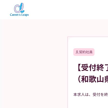
内
容
を
ス
キ
ッ
プ
契約社員
【受付終
（和歌山
本求人は、受付を終