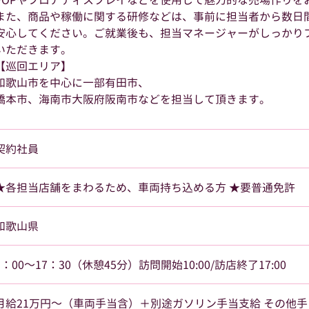
POPやフロアディスプレイなどを使用して魅力的な売場作りを
また、商品や稼働に関する研修などは、事前に担当者から数日
安心してください。ご就業後も、担当マネージャーがしっかり
いただきます。
【巡回エリア】
和歌山市を中心に一部有田市、
橋本市、海南市大阪府阪南市などを担当して頂きます。
契約社員
★各担当店舗をまわるため、車両持ち込める方 ★要普通免許
和歌山県
9：00～17：30（休憩45分）訪問開始10:00/訪店終了17:00
月給21万円～（車両手当含）＋別途ガソリン手当支給 その他