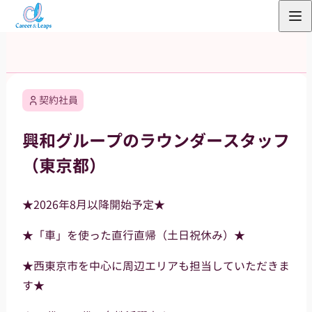
内
容
を
ス
キ
契約社員
ッ
プ
興和グループのラウンダースタッフ
（東京都）
★2026年8月以降開始予定★
★「車」を使った直行直帰（土日祝休み）★
★西東京市を中心に周辺エリアも担当していただきま
す★