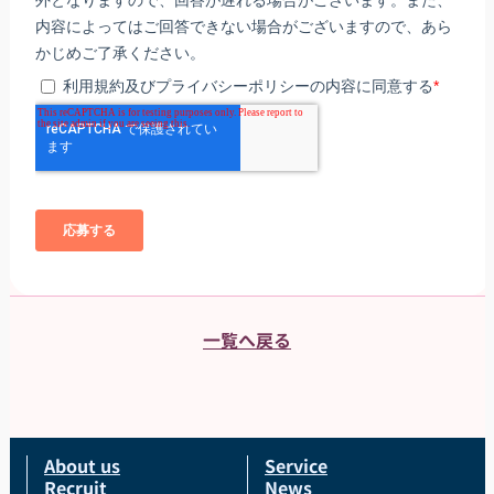
一覧へ戻る
About us
Service
Recruit
News