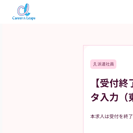
内
容
を
ス
キ
ッ
プ
派遣社員
【受付終
タ入力（
本求人は受付を終了