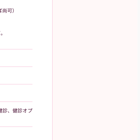
ば尚可）
可。
健診、健診オプ