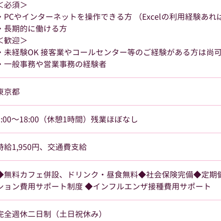
＜必須＞
・PCやインターネットを操作できる方 （Excelの利用経験あれ
・長期的に働ける方
＜歓迎＞
・未経験OK 接客業やコールセンター等のご経験がある方は尚
・一般事務や営業事務の経験者
東京都
9:00～18:00（休憩1時間）残業ほぼなし
時給1,950円、交通費支給
◆無料カフェ併設、ドリンク・昼食無料◆社会保険完備◆定期
ション費用サポート制度 ◆インフルエンザ接種費用サポート
完全週休二日制（土日祝休み）