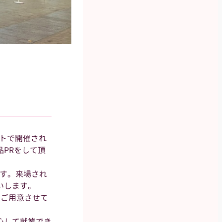
イトで開催され
PRをして頂
です。来場され
いします。
もご用意させて
心して就業でき