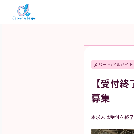
内
容
を
ス
キ
ッ
プ
パート/アルバイト
【受付終了
募集
本求人は受付を終了