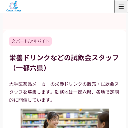
内
容
を
ス
キ
パート/アルバイト
ッ
プ
栄養ドリンクなどの試飲会スタッフ
（一都六県）
大手医薬品メーカーの栄養ドリンクの販売・試飲会ス
タッフを募集します。勤務地は一都六県、各地で定期
的に開催しています。