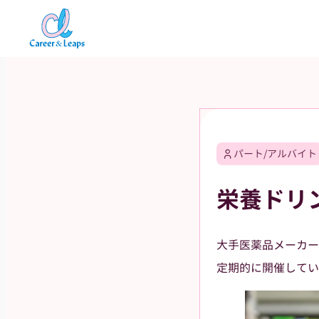
内
容
を
ス
キ
ッ
プ
パート/アルバイト
栄養ドリ
大手医薬品メーカー
定期的に開催してい