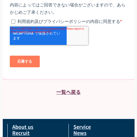
一覧へ戻る
About us
Service
Recruit
News