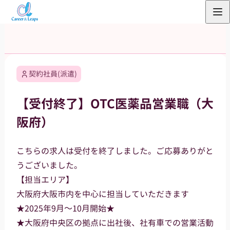
内
容
を
ス
キ
契約社員(派遣)
ッ
プ
【受付終了】OTC医薬品営業職（大
阪府）
こちらの求人は受付を終了しました。ご応募ありがと
うございました。
【担当エリア】
大阪府大阪市内を中心に担当していただきます
★2025年9月～10月開始★
★大阪府中央区の拠点に出社後、社有車での営業活動