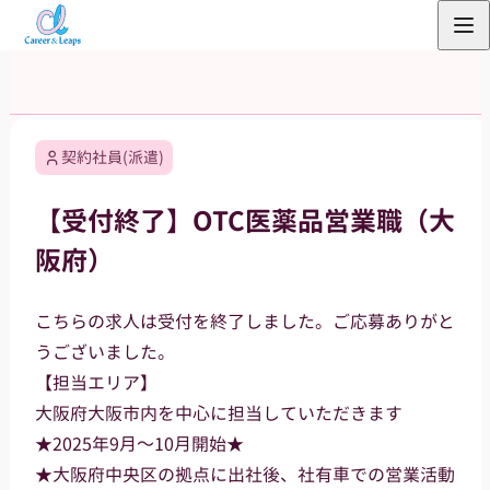
内
容
を
ス
キ
契約社員(派遣)
ッ
プ
【受付終了】OTC医薬品営業職（大
阪府）
こちらの求人は受付を終了しました。ご応募ありがと
うございました。
【担当エリア】
大阪府大阪市内を中心に担当していただきます
★2025年9月～10月開始★
★大阪府中央区の拠点に出社後、社有車での営業活動