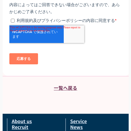
一覧へ戻る
About us
Service
Recruit
News