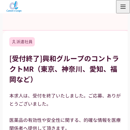
内
容
を
ス
キ
派遣社員
ッ
プ
[受付終了]興和グループのコントラ
クトMR（東京、神奈川、愛知、福
岡など）
本求人は、受付を終了いたしました。ご応募、ありが
とうございました。
医薬品の有効性や安全性に関する、的確な情報を医療
関係者へ提供して頂きます。