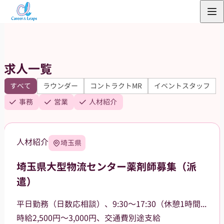
内
容
を
ス
求人一覧
キ
ッ
すべて
ラウンダー
コントラクトMR
イベントスタッフ
プ
事務
営業
人材紹介
人材紹介
埼玉県
埼玉県大型物流センター薬剤師募集（派
遣）
平日勤務（日数応相談）、9:30〜17:30（休憩1時間）
時給2,500円～3,000円、交通費別途支給