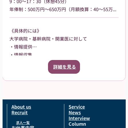
9：00～17：30（休憩45分）
年俸制：500万円～650万円（月額換算：40～55万円） 、昇給あり（年1回／4月）、インセンティブあり
《具体的には》
大学病院・基幹病院・開業医に対して
・情報提供
・情報収集
・提案営業を行っていただきます。
詳細を見る
【担当製品】
眼科用医療機器を中心とした製品
About us
Service
Recruit
News
Interview
求人一覧
Column
お仕事内容