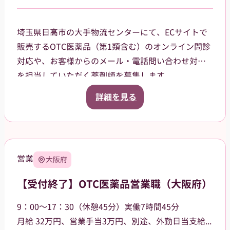
埼玉県日高市の大手物流センターにて、ECサイトで
販売するOTC医薬品（第1類含む）のオンライン問診
対応や、お客様からのメール・電話問い合わせ対応
を担当していただく薬剤師を募集します。
勤務は平日のみ、日数や勤務日は応相談。9:30〜
詳細を見る
17:30（休憩1時間）で残業もほぼないため、プライ
ベートとの両立が可能です。冷暖房が完備された快
適なオフィス環境で、出荷作業や力仕事などの軽作
業は一切なく、デスクワークに集中していただける
営業
大阪府
職場です。
調剤業務や立ち仕事による体への負担を減らし、こ
【受付終了】OTC医薬品営業職（大阪府）
れまでの専門知識を活かして活躍したい方に最適な
職場です。
9：00～17：30（休憩45分）実働7時間45分
⽉給 32万円、営業⼿当3万円、別途、外勤日当支給（2,500円～/日）