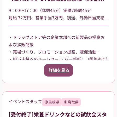
9：00～17：30（休憩45分）実働7時間45分
⽉給 32万円、営業⼿当3万円、別途、外勤日当支給（2,500円～/日）
・ドラッグストア等の企業本部への新製品の提案お
よび拡販商談
・売場づくり、プロモーション提案、販促活動
・担当店舗へのルートセールス(⼀部新しい販路あり)
【担当エリア】
詳細を見る
大阪府大阪市内を中⼼に担当していただきます。
イベントスタッフ
島根県
鳥取県
[受付終了]栄養ドリンクなどの試飲会スタ