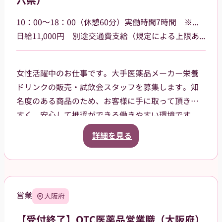
六県）
貸与品： ジャンパー、ポロシャツ、キャップをこち
らでご用意します。
10：00～18：00（休憩60分）実働時間7時間 ※勤務場所によって多少時間が異なる場合があります
持参物： 黒パンツまたはチノパン、動きやすいスニ
日給11,000円 別途交通費支給（規定による上限あり）
ーカーでお越しください。
女性活躍中のお仕事です。大手医薬品メーカー栄養
ドリンクの販売・試飲会スタッフを募集します。知
名度のある商品のため、お客様に手に取って頂きや
すく、安心して推奨ができる働きやすい環境です。
一都六県（茨城県、栃木県、群馬県、埼玉県、千葉
詳細を見る
県、東京都、神奈川県）など各地のドラッグスト
ア・ホームセンター・GMSなどでご就業頂きます。
スタッフ登録後は、担当者からご相談の上で、通え
る範囲内でのお仕事を依頼させて頂きます。
営業
大阪府
【受付終了】OTC医薬品営業職（大阪府）