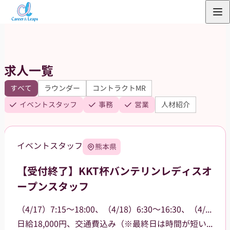
内
容
を
ス
求人一覧
キ
ッ
すべて
ラウンダー
コントラクトMR
プ
イベントスタッフ
事務
営業
人材紹介
イベントスタッフ
熊本県
【受付終了】KKT杯バンテリンレディスオ
ープンスタッフ
（4/17）7:15～18:00、（4/18）6:30～16:30、（4/19）6:30～15:00
日給18,000円、交通費込み（※最終日は時間が短いため16,000円）