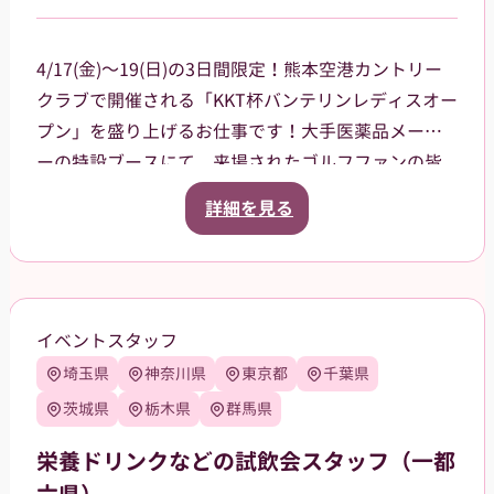
4/17(金)～19(日)の3日間限定！熊本空港カントリー
クラブで開催される「KKT杯バンテリンレディスオー
プン」を盛り上げるお仕事です！大手医薬品メーカ
ーの特設ブースにて、来場されたゴルフファンの皆
様への声掛けや、商品（栄養ドリンク、双眼鏡、大
詳細を見る
会グッズ）の販売、ドリンクのサンプリング（配
布）をお任せします。プロの熱気を感じながら、笑
顔で大会に花を添えてくれる方を大募集！
当日は熊本空港に集合し、乗り合いタクシーで現地
イベントスタッフ
まで移動していただく予定です（タクシー代は会社
埼玉県
神奈川県
東京都
千葉県
が負担）。
【服装について】
茨城県
栃木県
群馬県
統一感のあるユニフォームで、一体感を持ってお仕
栄養ドリンクなどの試飲会スタッフ（一都
事できます！