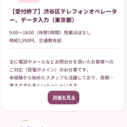
の方でも安心して就業できる環境です。
【受付終了】渋谷区テレフォンオペレータ
★女性が活躍中のお仕事です★
ー、データ入力（東京都）
9:00～18:00（休憩1時間）残業ほぼなし
時給1,950円、交通費支給
主に電話やメールなどお問合せを頂いたお客様への
ご対応（受電がメイン）のお仕事です。
未経験から始めたスタッフも活躍しており、長期就
業する方も多くいらっしゃいます。
1チーム4名-5名体制で業務を行うため、協力し合い
詳細を見る
ながら問題解決に取り組んで頂けます。また業務手
順等、派遣先従業員がしっかりサポートするので、
安心してお仕事を進められる環境です。