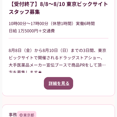
【受付終了】8/8～8/10 東京ビックサイト
スタッフ募集
10時00分～17時00分（休憩1時間）実働6時間
日給 1万5000円＋交通費
8月8日（金）から8月10日（日）までの3日間、東京
ビックサイトで開催されるドラッグストアショー、
大手医薬品メーカー宣伝ブースで商品PRをして頂く
方を募集します★
ご案内いただく商品は、CMなどでも知名度がある有
詳細を見る
名な商品です。来場されたお客様に、お声掛けやサ
ンプル品、試供品などの配布をお願いします。
3日間の昼食、飲み物、休憩中にほっと一息つけるお
菓子などもご用意させていただきます。
事務
東京都
就業前にオンラインでの研修ありますので、初めて