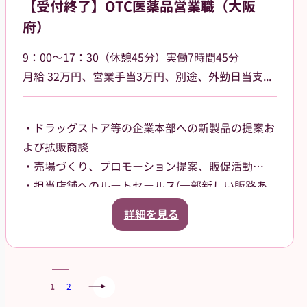
【受付終了】OTC医薬品営業職（大阪
職場です。
府）
9：00～17：30（休憩45分）実働7時間45分
⽉給 32万円、営業⼿当3万円、別途、外勤日当支給（2,500円～/日）
・ドラッグストア等の企業本部への新製品の提案お
よび拡販商談
・売場づくり、プロモーション提案、販促活動
・担当店舗へのルートセールス(⼀部新しい販路あ
り)
詳細を見る
【担当エリア】
大阪府大阪市内を中⼼に担当していただきます。
1
2