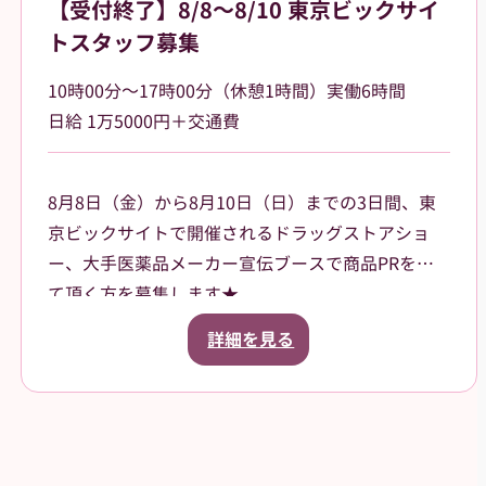
【受付終了】8/8～8/10 東京ビックサイ
トスタッフ募集
10時00分～17時00分（休憩1時間）実働6時間
日給 1万5000円＋交通費
8月8日（金）から8月10日（日）までの3日間、東
京ビックサイトで開催されるドラッグストアショ
ー、大手医薬品メーカー宣伝ブースで商品PRをし
て頂く方を募集します★
ご案内いただく商品は、CMなどでも知名度がある
詳細を見る
有名な商品です。来場されたお客様に、お声掛けや
サンプル品、試供品などの配布をお願いします。
3日間の昼食、飲み物、休憩中にほっと一息つける
お菓子などもご用意させていただきます。
就業前にオンラインでの研修ありますので、初めて