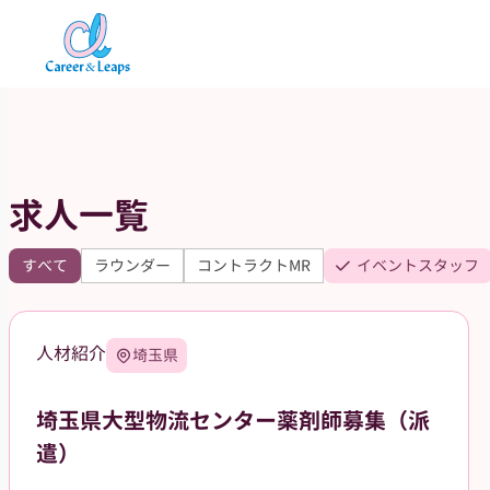
内
容
を
ス
キ
ッ
求人一覧
プ
すべて
ラウンダー
コントラクトMR
イベントスタッフ
人材紹介
埼玉県
埼玉県大型物流センター薬剤師募集（派
遣）