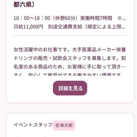
都六県）
10：00～18：00（休憩60分）実働時間7時間 ※勤務場所によって多少時間が異なる場合があります
日給11,000円 別途交通費支給（規定による上限あり）
女性活躍中のお仕事です。大手医薬品メーカー栄養
ドリンクの販売・試飲会スタッフを募集します。知
名度のある商品のため、お客様に手に取って頂きや
すく、安心して推奨ができる働きやすい環境です。
一都六県（茨城県、栃木県、群馬県、埼玉県、千葉
詳細を見る
県、東京都、神奈川県）など各地のドラッグスト
ア・ホームセンター・GMSなどでご就業頂きます。
スタッフ登録後は、担当者からご相談の上で、通え
る範囲内でのお仕事を依頼させて頂きます。
イベントスタッフ
東京都