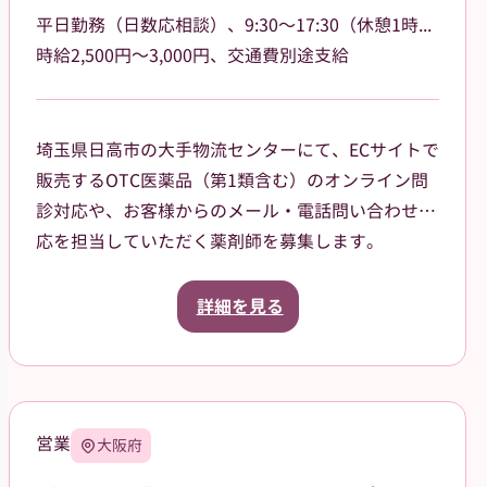
平日勤務（日数応相談）、9:30〜17:30（休憩1時間）
時給2,500円～3,000円、交通費別途支給
埼玉県日高市の大手物流センターにて、ECサイトで
販売するOTC医薬品（第1類含む）のオンライン問
診対応や、お客様からのメール・電話問い合わせ対
応を担当していただく薬剤師を募集します。
勤務は平日のみ、日数や勤務日は応相談。9:30〜
17:30（休憩1時間）で残業もほぼないため、プライ
詳細を見る
ベートとの両立が可能です。冷暖房が完備された快
適なオフィス環境で、出荷作業や力仕事などの軽作
業は一切なく、デスクワークに集中していただける
職場です。
営業
大阪府
調剤業務や立ち仕事による体への負担を減らし、こ
れまでの専門知識を活かして活躍したい方に最適な