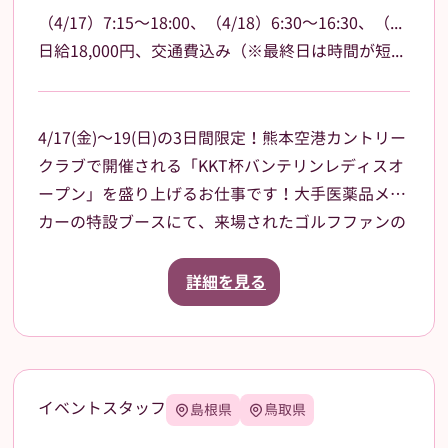
（4/17）7:15～18:00、（4/18）6:30～16:30、（4/19）6:30～15:00
日給18,000円、交通費込み（※最終日は時間が短いため16,000円）
4/17(金)～19(日)の3日間限定！熊本空港カントリー
クラブで開催される「KKT杯バンテリンレディスオ
ープン」を盛り上げるお仕事です！大手医薬品メー
カーの特設ブースにて、来場されたゴルフファンの
皆様への声掛けや、商品（栄養ドリンク、双眼鏡、
大会グッズ）の販売、ドリンクのサンプリング（配
詳細を見る
布）をお任せします。プロの熱気を感じながら、笑
顔で大会に花を添えてくれる方を大募集！
当日は熊本空港に集合し、乗り合いタクシーで現地
まで移動していただく予定です（タクシー代は会社
イベントスタッフ
島根県
鳥取県
が負担）。
【服装について】