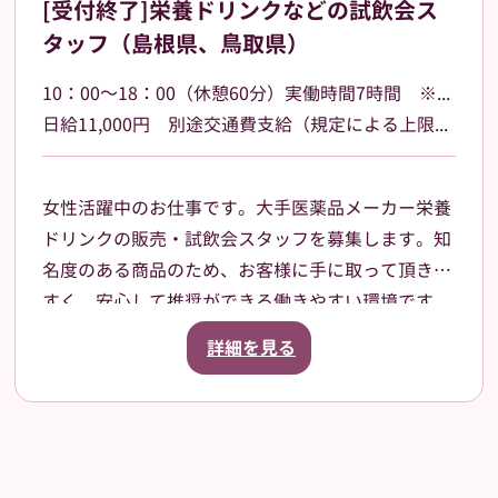
[受付終了]栄養ドリンクなどの試飲会ス
統一感のあるユニフォームで、一体感を持ってお仕
タッフ（島根県、鳥取県）
事できます！
貸与品： ジャンパー、ポロシャツ、キャップをこ
10：00～18：00（休憩60分）実働時間7時間 ※勤務場所によって多少時間が異なる場合があります
ちらでご用意します。
日給11,000円 別途交通費支給（規定による上限あり）
持参物： 黒パンツまたはチノパン、動きやすいス
ニーカーでお越しください。
女性活躍中のお仕事です。大手医薬品メーカー栄養
ドリンクの販売・試飲会スタッフを募集します。知
名度のある商品のため、お客様に手に取って頂きや
すく、安心して推奨ができる働きやすい環境です。
島根県・鳥取県のドラッグストア・ホームセンタ
詳細を見る
ー・GMSなどでご就業頂きます。スタッフ登録後
は、担当者からご相談の上で、通える範囲内でのお
仕事を依頼させて頂きます。