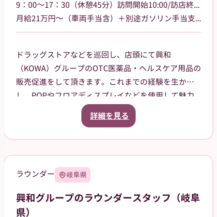
9：00～17：30（休憩45分）訪問開始10:00/訪店終了17:00
月給21万円～（車両手当含）＋別途ガソリン手当支給 その他手当あり
ドラッグストアなどを巡回し、店頭にて興和
（KOWA）グループのOTC医薬品・ヘルスケア用品の
販売促進をして頂きます。これまでの経験を生か
し、POPやフロアディスプレイなどを使用して魅力
的な売場作りをお願いします。また、商品や稼働に
詳細を見る
関する研修などは、事前に担当者から数日間行いま
すので安心してください。ご就業後も、担当マネー
ジャーがしっかりフォローさせていただきます。
三重県津市を中心に鈴鹿市、名張市、伊賀市を担当
ラウンダー
岐阜県
していただきます。
興和グループのラウンダースタッフ（岐阜
県）