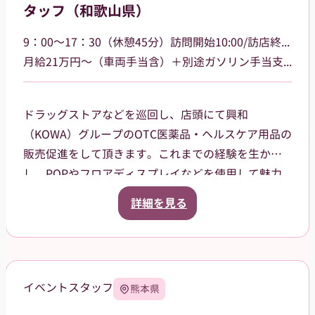
タッフ（和歌山県）
9：00～17：30（休憩45分）訪問開始10:00/訪店終了17:00
月給21万円～（車両手当含）＋別途ガソリン手当支給 その他手当あり
ドラッグストアなどを巡回し、店頭にて興和
（KOWA）グループのOTC医薬品・ヘルスケア用品の
販売促進をして頂きます。これまでの経験を生か
し、POPやフロアディスプレイなどを使用して魅力
的な売場作りをお願いします。また、商品や稼働に
詳細を見る
関する研修などは、事前に担当者から数日間行いま
すので安心してください。ご就業後も、担当マネー
ジャーがしっかりフォローさせていただきます。
【巡回エリア】
イベントスタッフ
熊本県
和歌山市を中心に一部有田市、
橋本市、海南市大阪府阪南市などを担当して頂きま