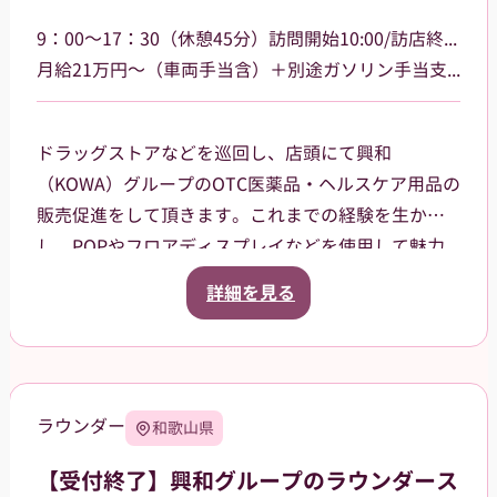
9：00～17：30（休憩45分）訪問開始10:00/訪店終了17:00
月給21万円～（車両手当含）＋別途ガソリン手当支給 その他手当あり
ドラッグストアなどを巡回し、店頭にて興和
（KOWA）グループのOTC医薬品・ヘルスケア用品の
販売促進をして頂きます。これまでの経験を生か
し、POPやフロアディスプレイなどを使用して魅力
的な売場作りをお願いします。また、商品や稼働に
詳細を見る
関する研修などは、事前に担当者から数日間行いま
すので安心してください。ご就業後も、担当マネー
ジャーがしっかりフォローさせていただきます。
【巡回エリア】
ラウンダー
和歌山県
岐阜県岐阜市、大垣市を中心に、周辺エリアなども
担当していただきます。
【受付終了】興和グループのラウンダース