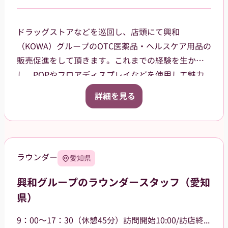
ドラッグストアなどを巡回し、店頭にて興和
（KOWA）グループのOTC医薬品・ヘルスケア用品の
販売促進をして頂きます。これまでの経験を生か
し、POPやフロアディスプレイなどを使用して魅力
的な売場作りをお願いします。また、商品や稼働に
詳細を見る
関する研修などは、事前に担当者から数日間行いま
すので安心してください。ご就業後も、担当マネー
ジャーがしっかりフォローさせていただきます。
【巡回エリア】
ラウンダー
愛知県
西東京市などを中心に、周辺エリアも担当していた
だきます。
興和グループのラウンダースタッフ（愛知
県）
9：00～17：30（休憩45分）訪問開始10:00/訪店終了17:00