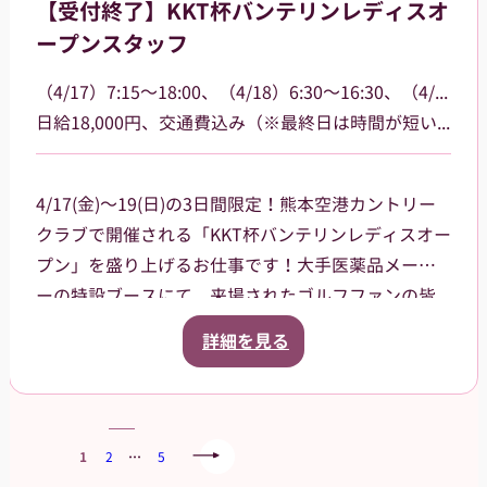
【受付終了】KKT杯バンテリンレディスオ
す。
ープンスタッフ
（4/17）7:15～18:00、（4/18）6:30～16:30、（4/19）6:30～15:00
日給18,000円、交通費込み（※最終日は時間が短いため16,000円）
4/17(金)～19(日)の3日間限定！熊本空港カントリー
クラブで開催される「KKT杯バンテリンレディスオー
プン」を盛り上げるお仕事です！大手医薬品メーカ
ーの特設ブースにて、来場されたゴルフファンの皆
様への声掛けや、商品（栄養ドリンク、双眼鏡、大
詳細を見る
会グッズ）の販売、ドリンクのサンプリング（配
布）をお任せします。プロの熱気を感じながら、笑
顔で大会に花を添えてくれる方を大募集！
当日は熊本空港に集合し、乗り合いタクシーで現地
1
2
…
5
まで移動していただく予定です（タクシー代は会社