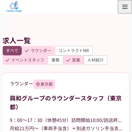
内
容
を
ス
求人一覧
キ
ッ
すべて
ラウンダー
コントラクトMR
プ
イベントスタッフ
事務
営業
人材紹介
ラウンダー
東京都
興和グループのラウンダースタッフ（東京
都）
9：00～17：30（休憩45分）訪問開始10:00/訪店終了17:00
月給21万円～（車両手当含）＋別途ガソリン手当支給 その他手当あり