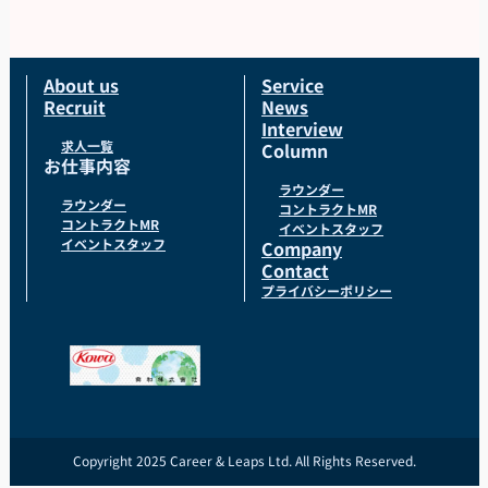
が負担）。
【服装について】
統一感のあるユニフォームで、一体感を持ってお仕
About us
Service
Recruit
News
事できます！
Interview
貸与品： ジャンパー、ポロシャツ、キャップをこち
求人一覧
Column
お仕事内容
らでご用意します。
ラウンダー
持参物： 黒パンツまたはチノパン、動きやすいスニ
ラウンダー
コントラクトMR
コントラクトMR
イベントスタッフ
ーカーでお越しください。
イベントスタッフ
Company
Contact
プライバシーポリシー
Copyright 2025 Career & Leaps Ltd. All Rights Reserved.