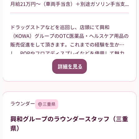
月給21万円～（車両手当含）＋別途ガソリン手当支給 その他手当あり
ドラッグストアなどを巡回し、店頭にて興和
（KOWA）グループのOTC医薬品・ヘルスケア用品の
販売促進をして頂きます。これまでの経験を生か
し、POPやフロアディスプレイなどを使用して魅力
的な売場作りをお願いします。また、商品や稼働に
詳細を見る
関する研修などは、事前に担当者から数日間行いま
すので安心してください。ご就業後も、担当マネー
ジャーがしっかりフォローさせていただきます。愛
知県岡崎市を中⼼に、⻄尾市、額⽥郡等の周辺地域
ラウンダー
三重県
を担当していただきます。2026年12月31日までを予
定しています（状況によって延長の可能性もあ
興和グループのラウンダースタッフ（三重
り）。
県）