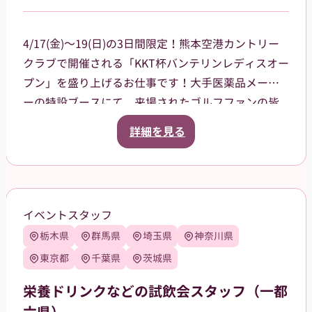
4/17(金)～19(日)の3日間限定！熊本空港カントリー
クラブで開催される「KKT杯バンテリンレディスオー
プン」を盛り上げるお仕事です！大手医薬品メーカ
ーの特設ブースにて、来場されたゴルフファンの皆
様への声掛けや、商品（栄養ドリンク、双眼鏡、大
詳細を見る
会グッズ）の販売、ドリンクのサンプリング（配
布）をお任せします。プロの熱気を感じながら、笑
顔で大会に花を添えてくれる方を大募集！
当日は熊本空港に集合し、乗り合いタクシーで現地
イベントスタッフ
まで移動していただく予定です（タクシー代は会社
栃木県
群馬県
埼玉県
神奈川県
が負担）。
【服装について】
東京都
千葉県
茨城県
統一感のあるユニフォームで、一体感を持ってお仕
栄養ドリンクなどの試飲会スタッフ（一都
事できます！