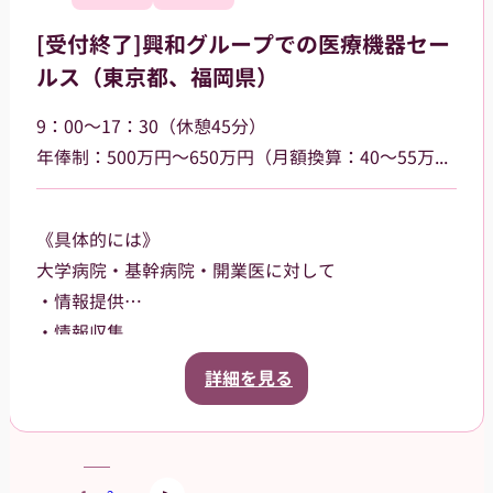
の方でも安心して就業できる環境です。
[受付終了]興和グループでの医療機器セー
★女性が活躍中のお仕事です★
ルス（東京都、福岡県）
9：00～17：30（休憩45分）
年俸制：500万円～650万円（月額換算：40～55万円） 、昇給あり（年1回／4月）、インセンティブあり
《具体的には》
大学病院・基幹病院・開業医に対して
・情報提供
・情報収集
・提案営業を行っていただきます。
詳細を見る
【担当製品】
眼科用医療機器を中心とした製品