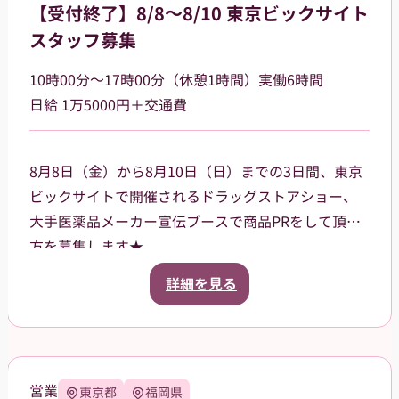
【受付終了】8/8～8/10 東京ビックサイト
スタッフ募集
10時00分～17時00分（休憩1時間）実働6時間
日給 1万5000円＋交通費
8月8日（金）から8月10日（日）までの3日間、東京
ビックサイトで開催されるドラッグストアショー、
大手医薬品メーカー宣伝ブースで商品PRをして頂く
方を募集します★
ご案内いただく商品は、CMなどでも知名度がある有
詳細を見る
名な商品です。来場されたお客様に、お声掛けやサ
ンプル品、試供品などの配布をお願いします。
3日間の昼食、飲み物、休憩中にほっと一息つけるお
菓子などもご用意させていただきます。
営業
東京都
福岡県
就業前にオンラインでの研修ありますので、初めて