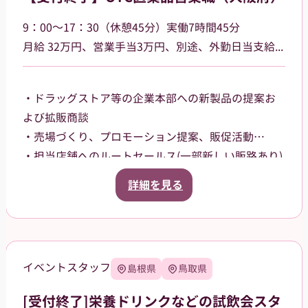
9：00～17：30（休憩45分）実働7時間45分
⽉給 32万円、営業⼿当3万円、別途、外勤日当支給（2,500円～/日）
・ドラッグストア等の企業本部への新製品の提案お
よび拡販商談
・売場づくり、プロモーション提案、販促活動
・担当店舗へのルートセールス(⼀部新しい販路あり)
【担当エリア】
詳細を見る
大阪府大阪市内を中⼼に担当していただきます。
イベントスタッフ
島根県
鳥取県
[受付終了]栄養ドリンクなどの試飲会スタ