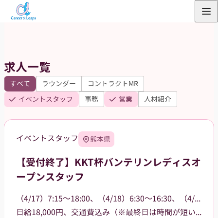
内
容
を
ス
求人一覧
キ
ッ
すべて
ラウンダー
コントラクトMR
プ
イベントスタッフ
事務
営業
人材紹介
イベントスタッフ
熊本県
【受付終了】KKT杯バンテリンレディスオ
ープンスタッフ
（4/17）7:15～18:00、（4/18）6:30～16:30、（4/19）6:30～15:00
日給18,000円、交通費込み（※最終日は時間が短いため16,000円）