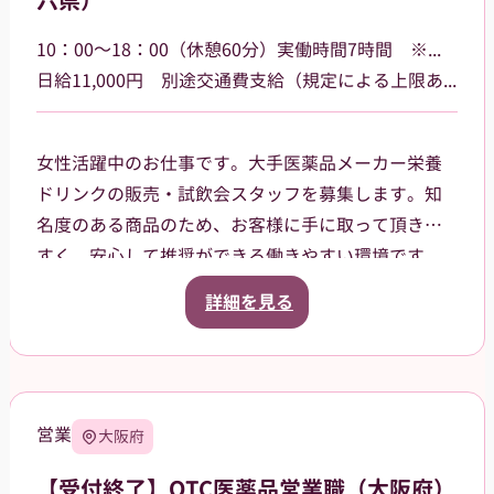
六県）
貸与品： ジャンパー、ポロシャツ、キャップをこち
らでご用意します。
10：00～18：00（休憩60分）実働時間7時間 ※勤務場所によって多少時間が異なる場合があります
持参物： 黒パンツまたはチノパン、動きやすいスニ
日給11,000円 別途交通費支給（規定による上限あり）
ーカーでお越しください。
女性活躍中のお仕事です。大手医薬品メーカー栄養
ドリンクの販売・試飲会スタッフを募集します。知
名度のある商品のため、お客様に手に取って頂きや
すく、安心して推奨ができる働きやすい環境です。
一都六県（茨城県、栃木県、群馬県、埼玉県、千葉
詳細を見る
県、東京都、神奈川県）など各地のドラッグスト
ア・ホームセンター・GMSなどでご就業頂きます。
スタッフ登録後は、担当者からご相談の上で、通え
る範囲内でのお仕事を依頼させて頂きます。
営業
大阪府
【受付終了】OTC医薬品営業職（大阪府）