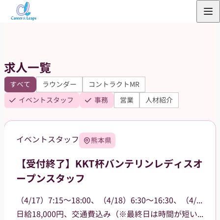
内
容
を
ス
求人一覧
キ
ッ
すべて
ラウンダー
コントラクトMR
プ
イベントスタッフ
事務
営業
人材紹介
イベントスタッフ
熊本県
【受付終了】KKT杯バンテリンレディスオ
ープンスタッフ
（4/17）7:15～18:00、（4/18）6:30～16:30、（4/19）6:30～15:00
日給18,000円、交通費込み（※最終日は時間が短いため16,000円）