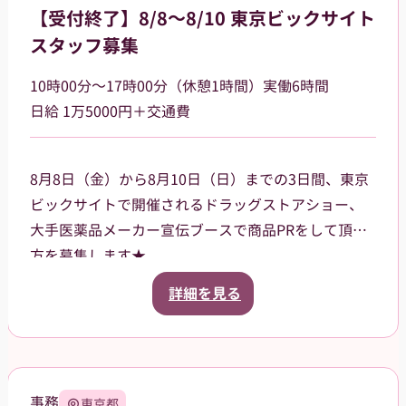
【受付終了】8/8～8/10 東京ビックサイト
スタッフ募集
10時00分～17時00分（休憩1時間）実働6時間
日給 1万5000円＋交通費
8月8日（金）から8月10日（日）までの3日間、東京
ビックサイトで開催されるドラッグストアショー、
大手医薬品メーカー宣伝ブースで商品PRをして頂く
方を募集します★
ご案内いただく商品は、CMなどでも知名度がある有
詳細を見る
名な商品です。来場されたお客様に、お声掛けやサ
ンプル品、試供品などの配布をお願いします。
3日間の昼食、飲み物、休憩中にほっと一息つけるお
菓子などもご用意させていただきます。
事務
東京都