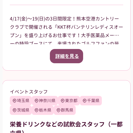
4/17(金)～19(日)の3日間限定！熊本空港カントリー
クラブで開催される「KKT杯バンテリンレディスオー
プン」を盛り上げるお仕事です！大手医薬品メーカ
ーの特設ブースにて、来場されたゴルフファンの皆
様への声掛けや、商品（栄養ドリンク、双眼鏡、大
詳細を見る
会グッズ）の販売、ドリンクのサンプリング（配
布）をお任せします。プロの熱気を感じながら、笑
顔で大会に花を添えてくれる方を大募集！
当日は熊本空港に集合し、乗り合いタクシーで現地
イベントスタッフ
まで移動していただく予定です（タクシー代は会社
埼玉県
神奈川県
東京都
千葉県
が負担）。
【服装について】
茨城県
栃木県
群馬県
統一感のあるユニフォームで、一体感を持ってお仕
栄養ドリンクなどの試飲会スタッフ（一都
事できます！