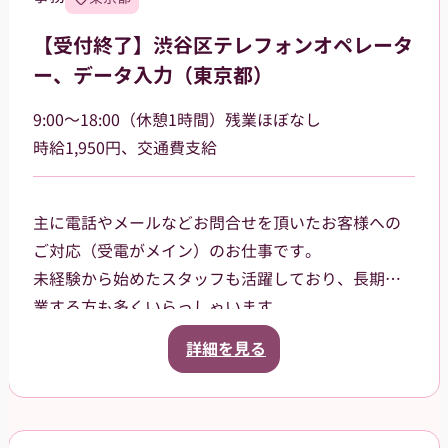
就業前にオンラインでの研修ありますので、初めて
の方でも安心して就業できる環境です。
【受付終了】渋谷区テレフォンオペレータ
★女性が活躍中のお仕事です★
ー、データ入力（東京都）
9:00～18:00（休憩1時間）残業ほぼなし
時給1,950円、交通費支給
主に電話やメールなどお問合せを頂いたお客様への
ご対応（受電がメイン）のお仕事です。
未経験から始めたスタッフも活躍しており、長期就
業する方も多くいらっしゃいます。
1チーム4名-5名体制で業務を行うため、協力し合い
詳細を見る
ながら問題解決に取り組んで頂けます。また業務手
順等、派遣先従業員がしっかりサポートするので、
安心してお仕事を進められる環境です。