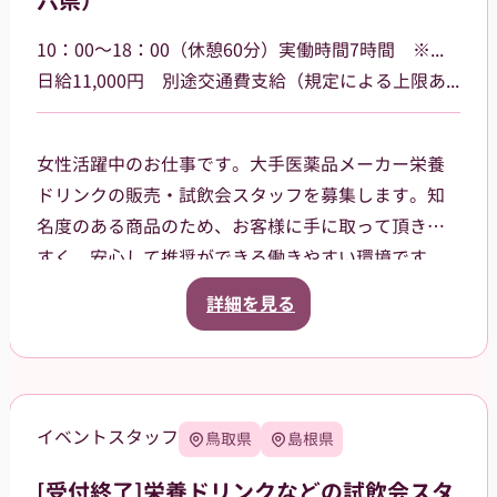
六県）
貸与品： ジャンパー、ポロシャツ、キャップをこち
らでご用意します。
10：00～18：00（休憩60分）実働時間7時間 ※勤務場所によって多少時間が異なる場合があります
持参物： 黒パンツまたはチノパン、動きやすいスニ
日給11,000円 別途交通費支給（規定による上限あり）
ーカーでお越しください。
女性活躍中のお仕事です。大手医薬品メーカー栄養
ドリンクの販売・試飲会スタッフを募集します。知
名度のある商品のため、お客様に手に取って頂きや
すく、安心して推奨ができる働きやすい環境です。
一都六県（茨城県、栃木県、群馬県、埼玉県、千葉
詳細を見る
県、東京都、神奈川県）など各地のドラッグスト
ア・ホームセンター・GMSなどでご就業頂きます。
スタッフ登録後は、担当者からご相談の上で、通え
る範囲内でのお仕事を依頼させて頂きます。
イベントスタッフ
鳥取県
島根県
[受付終了]栄養ドリンクなどの試飲会スタ