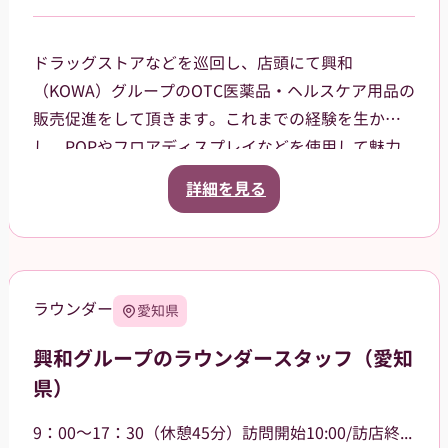
ドラッグストアなどを巡回し、店頭にて興和
（KOWA）グループのOTC医薬品・ヘルスケア用品の
販売促進をして頂きます。これまでの経験を生か
し、POPやフロアディスプレイなどを使用して魅力
的な売場作りをお願いします。また、商品や稼働に
詳細を見る
関する研修などは、事前に担当者から数日間行いま
すので安心してください。ご就業後も、担当マネー
ジャーがしっかりフォローさせていただきます。
【巡回エリア】
ラウンダー
愛知県
西東京市などを中心に、周辺エリアも担当していた
だきます。
興和グループのラウンダースタッフ（愛知
県）
9：00～17：30（休憩45分）訪問開始10:00/訪店終了17:00