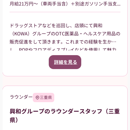
月給21万円～（車両手当含）＋別途ガソリン手当支給 その他手当あり
ドラッグストアなどを巡回し、店頭にて興和
（KOWA）グループのOTC医薬品・ヘルスケア用品の
販売促進をして頂きます。これまでの経験を生か
し、POPやフロアディスプレイなどを使用して魅力
的な売場作りをお願いします。また、商品や稼働に
詳細を見る
関する研修などは、事前に担当者から数日間行いま
すので安心してください。ご就業後も、担当マネー
ジャーがしっかりフォローさせていただきます。愛
知県岡崎市を中⼼に、⻄尾市、額⽥郡等の周辺地域
ラウンダー
三重県
を担当していただきます。2026年12月31日までを予
定しています（状況によって延長の可能性もあ
興和グループのラウンダースタッフ（三重
り）。
県）