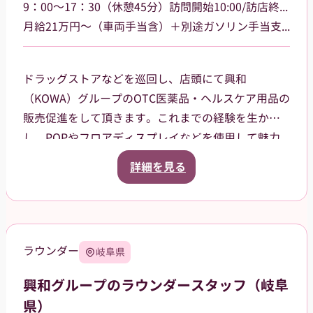
9：00～17：30（休憩45分）訪問開始10:00/訪店終了17:00
月給21万円～（車両手当含）＋別途ガソリン手当支給 その他手当あり
ドラッグストアなどを巡回し、店頭にて興和
（KOWA）グループのOTC医薬品・ヘルスケア用品の
販売促進をして頂きます。これまでの経験を生か
し、POPやフロアディスプレイなどを使用して魅力
的な売場作りをお願いします。また、商品や稼働に
詳細を見る
関する研修などは、事前に担当者から数日間行いま
すので安心してください。ご就業後も、担当マネー
ジャーがしっかりフォローさせていただきます。
三重県津市を中心に鈴鹿市、名張市、伊賀市を担当
ラウンダー
岐阜県
していただきます。
興和グループのラウンダースタッフ（岐阜
県）