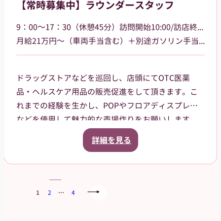
【常時募集中】ラウンダースタッフ
す。
9：00～17：30（休憩45分）訪問開始10:00/訪店終了17:00
月給21万円～（車両手当含む）＋別途ガソリン手当支給 その他手当あり
ドラッグストアなどを巡回し、店頭にてOTC医薬
品・ヘルスケア用品の販売促進をして頂きます。こ
れまでの経験を生かし、POPやフロアディスプレイ
などを使用して魅力的な売場作りをお願いします。
また、商品や稼働に関する研修などは、事前に担当
詳細を見る
者から数日間行いますので安心してください。ご就
業後も、担当マネージャーがしっかりフォローさせ
ていただきます。
1
2
…
4