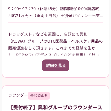
9：00～17：30（休憩45分）訪問開始10:00/訪店終了17:00
月給21万円～（車両手当含）＋別途ガソリン手当支給 その他手当あり
ドラッグストアなどを巡回し、店頭にて興和
（KOWA）グループのOTC医薬品・ヘルスケア用品の
販売促進をして頂きます。これまでの経験を生か
し、POPやフロアディスプレイなどを使用して魅力
的な売場作りをお願いします。また、商品や稼働に
詳細を見る
関する研修などは、事前に担当者から数日間行いま
すので安心してください。ご就業後も、担当マネー
ジャーがしっかりフォローさせていただきます。
【巡回エリア】
ラウンダー
和歌山県
岐阜県岐阜市、大垣市を中心に、周辺エリアなども
担当していただきます。
【受付終了】興和グループのラウンダース