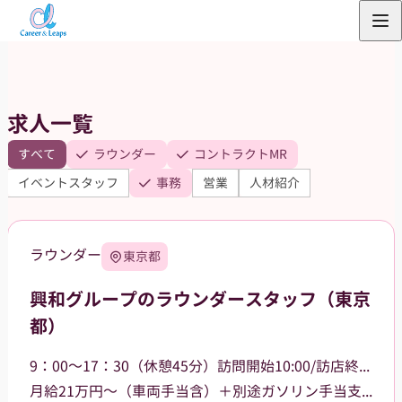
内
容
を
ス
求人一覧
キ
ッ
すべて
ラウンダー
コントラクトMR
プ
イベントスタッフ
事務
営業
人材紹介
ラウンダー
東京都
興和グループのラウンダースタッフ（東京
都）
9：00～17：30（休憩45分）訪問開始10:00/訪店終了17:00
月給21万円～（車両手当含）＋別途ガソリン手当支給 その他手当あり