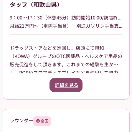
タッフ（和歌山県）
9：00～17：30（休憩45分）訪問開始10:00/訪店終了17:00
月給21万円～（車両手当含）＋別途ガソリン手当支給 その他手当あり
ドラッグストアなどを巡回し、店頭にて興和
（KOWA）グループのOTC医薬品・ヘルスケア用品の
販売促進をして頂きます。これまでの経験を生か
し、POPやフロアディスプレイなどを使用して魅力
的な売場作りをお願いします。また、商品や稼働に
詳細を見る
関する研修などは、事前に担当者から数日間行いま
すので安心してください。ご就業後も、担当マネー
ジャーがしっかりフォローさせていただきます。
【巡回エリア】
ラウンダー
全国
和歌山市を中心に一部有田市、
橋本市、海南市大阪府阪南市などを担当して頂きま