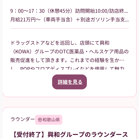
9：00～17：30（休憩45分）訪問開始10:00/訪店終了17:00
月給21万円～（車両手当含）＋別途ガソリン手当支給 その他手当あり
ドラッグストアなどを巡回し、店頭にて興和
（KOWA）グループのOTC医薬品・ヘルスケア用品の
販売促進をして頂きます。これまでの経験を生か
し、POPやフロアディスプレイなどを使用して魅力
的な売場作りをお願いします。また、商品や稼働に
詳細を見る
関する研修などは、事前に担当者から数日間行いま
すので安心してください。ご就業後も、担当マネー
ジャーがしっかりフォローさせていただきます。
【巡回エリア】
ラウンダー
和歌山県
岐阜県岐阜市、大垣市を中心に、周辺エリアなども
担当していただきます。
【受付終了】興和グループのラウンダース