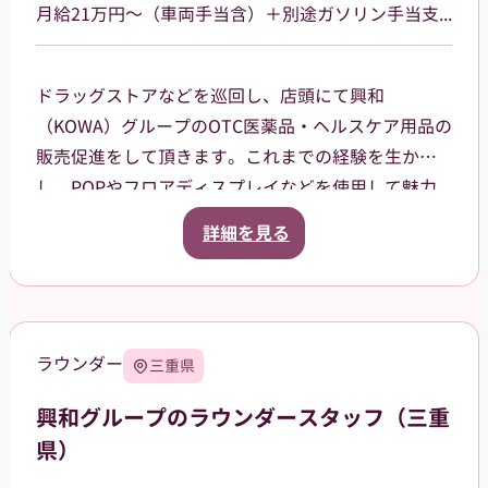
月給21万円～（車両手当含）＋別途ガソリン手当支給 その他手当あり
ドラッグストアなどを巡回し、店頭にて興和
（KOWA）グループのOTC医薬品・ヘルスケア用品の
販売促進をして頂きます。これまでの経験を生か
し、POPやフロアディスプレイなどを使用して魅力
的な売場作りをお願いします。また、商品や稼働に
詳細を見る
関する研修などは、事前に担当者から数日間行いま
すので安心してください。ご就業後も、担当マネー
ジャーがしっかりフォローさせていただきます。愛
知県岡崎市を中⼼に、⻄尾市、額⽥郡等の周辺地域
ラウンダー
三重県
を担当していただきます。2026年12月31日までを予
定しています（状況によって延長の可能性もあ
興和グループのラウンダースタッフ（三重
り）。
県）