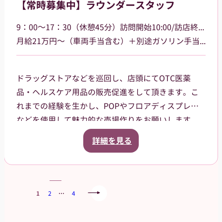
【常時募集中】ラウンダースタッフ
す。
9：00～17：30（休憩45分）訪問開始10:00/訪店終了17:00
月給21万円～（車両手当含む）＋別途ガソリン手当支給 その他手当あり
ドラッグストアなどを巡回し、店頭にてOTC医薬
品・ヘルスケア用品の販売促進をして頂きます。こ
れまでの経験を生かし、POPやフロアディスプレイ
などを使用して魅力的な売場作りをお願いします。
また、商品や稼働に関する研修などは、事前に担当
詳細を見る
者から数日間行いますので安心してください。ご就
業後も、担当マネージャーがしっかりフォローさせ
ていただきます。
1
2
…
4