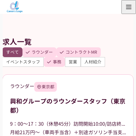
内
容
を
ス
求人一覧
キ
ッ
すべて
ラウンダー
コントラクトMR
プ
イベントスタッフ
事務
営業
人材紹介
ラウンダー
東京都
興和グループのラウンダースタッフ（東京
都）
9：00～17：30（休憩45分）訪問開始10:00/訪店終了17:00
月給21万円～（車両手当含）＋別途ガソリン手当支給 その他手当あり