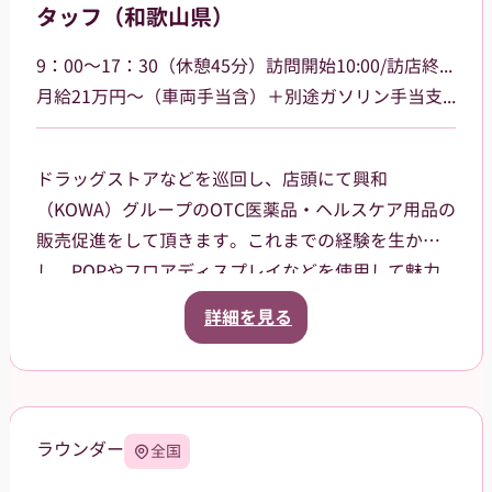
タッフ（和歌山県）
9：00～17：30（休憩45分）訪問開始10:00/訪店終了17:00
月給21万円～（車両手当含）＋別途ガソリン手当支給 その他手当あり
ドラッグストアなどを巡回し、店頭にて興和
（KOWA）グループのOTC医薬品・ヘルスケア用品の
販売促進をして頂きます。これまでの経験を生か
し、POPやフロアディスプレイなどを使用して魅力
的な売場作りをお願いします。また、商品や稼働に
詳細を見る
関する研修などは、事前に担当者から数日間行いま
すので安心してください。ご就業後も、担当マネー
ジャーがしっかりフォローさせていただきます。
【巡回エリア】
ラウンダー
全国
和歌山市を中心に一部有田市、
橋本市、海南市大阪府阪南市などを担当して頂きま