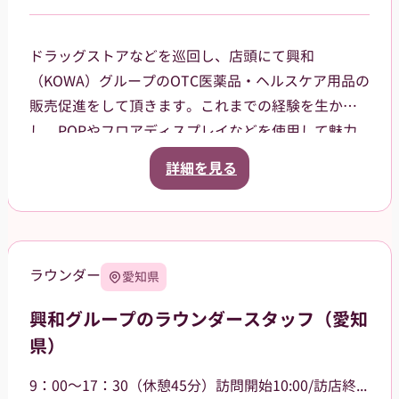
ドラッグストアなどを巡回し、店頭にて興和
（KOWA）グループのOTC医薬品・ヘルスケア用品の
販売促進をして頂きます。これまでの経験を生か
し、POPやフロアディスプレイなどを使用して魅力
的な売場作りをお願いします。また、商品や稼働に
詳細を見る
関する研修などは、事前に担当者から数日間行いま
すので安心してください。ご就業後も、担当マネー
ジャーがしっかりフォローさせていただきます。
【巡回エリア】
ラウンダー
愛知県
西東京市などを中心に、周辺エリアも担当していた
だきます。
興和グループのラウンダースタッフ（愛知
県）
9：00～17：30（休憩45分）訪問開始10:00/訪店終了17:00