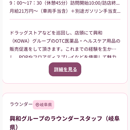
9：00～17：30（休憩45分）訪問開始10:00/訪店終了17:00
月給21万円～（車両手当含）＋別途ガソリン手当支給 その他手当あり
ドラッグストアなどを巡回し、店頭にて興和
（KOWA）グループのOTC医薬品・ヘルスケア用品の
販売促進をして頂きます。これまでの経験を生か
し、POPやフロアディスプレイなどを使用して魅力
的な売場作りをお願いします。また、商品や稼働に
詳細を見る
関する研修などは、事前に担当者から数日間行いま
すので安心してください。ご就業後も、担当マネー
ジャーがしっかりフォローさせていただきます。
三重県津市を中心に鈴鹿市、名張市、伊賀市を担当
ラウンダー
岐阜県
していただきます。
興和グループのラウンダースタッフ（岐阜
県）