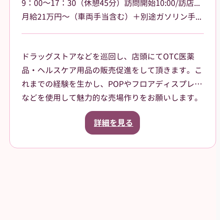
9：00～17：30（休憩45分）訪問開始10:00/訪店終了17:00
月給21万円～（車両手当含む）＋別途ガソリン手当支給 その他手当あり
ドラッグストアなどを巡回し、店頭にてOTC医薬
品・ヘルスケア用品の販売促進をして頂きます。こ
れまでの経験を生かし、POPやフロアディスプレイ
などを使用して魅力的な売場作りをお願いします。
また、商品や稼働に関する研修などは、事前に担当
詳細を見る
者から数日間行いますので安心してください。ご就
業後も、担当マネージャーがしっかりフォローさせ
ていただきます。