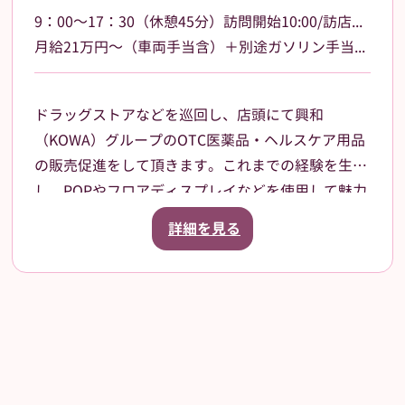
9：00～17：30（休憩45分）訪問開始10:00/訪店終了17:00
月給21万円～（車両手当含）＋別途ガソリン手当支給 その他手当あり
ドラッグストアなどを巡回し、店頭にて興和
（KOWA）グループのOTC医薬品・ヘルスケア用品
の販売促進をして頂きます。これまでの経験を生か
し、POPやフロアディスプレイなどを使用して魅力
的な売場作りをお願いします。また、商品や稼働に
詳細を見る
関する研修などは、事前に担当者から数日間行いま
すので安心してください。ご就業後も、担当マネー
ジャーがしっかりフォローさせていただきます。
【巡回エリア】
和歌山市を中心に一部有田市、
橋本市、海南市大阪府阪南市などを担当して頂きま
す。