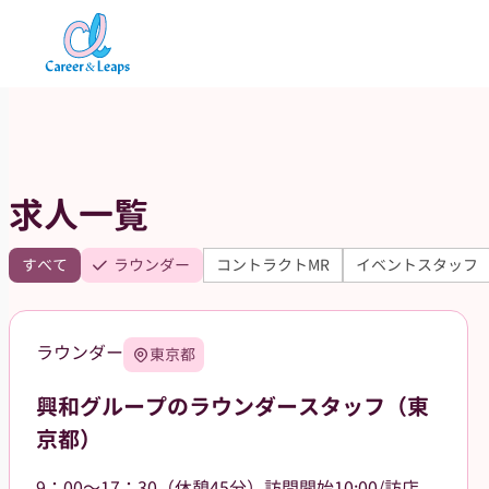
内
容
を
ス
キ
ッ
求人一覧
プ
すべて
ラウンダー
コントラクトMR
イベントスタッフ
ラウンダー
東京都
興和グループのラウンダースタッフ（東
京都）
9：00～17：30（休憩45分）訪問開始10:00/訪店終了17:00