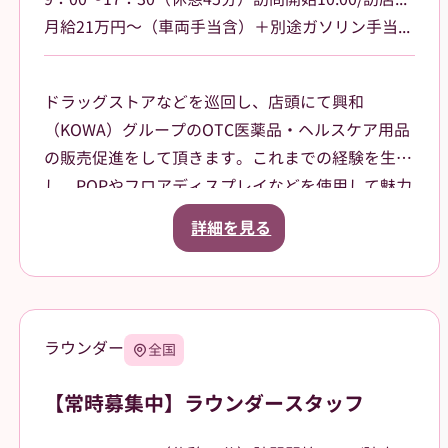
月給21万円～（車両手当含）＋別途ガソリン手当支給 その他手当あり
ドラッグストアなどを巡回し、店頭にて興和
（KOWA）グループのOTC医薬品・ヘルスケア用品
の販売促進をして頂きます。これまでの経験を生か
し、POPやフロアディスプレイなどを使用して魅力
的な売場作りをお願いします。また、商品や稼働に
詳細を見る
関する研修などは、事前に担当者から数日間行いま
すので安心してください。ご就業後も、担当マネー
ジャーがしっかりフォローさせていただきます。
三重県津市を中心に鈴鹿市、名張市、伊賀市を担当
ラウンダー
全国
していただきます。
【常時募集中】ラウンダースタッフ