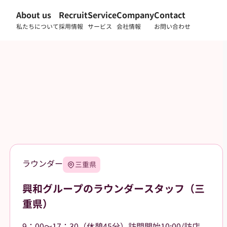
About us
Recruit
Service
Company
Contact
私たちについて
採用情報
サービス
会社情報
お問い合わせ
ラウンダー
三重県
興和グループのラウンダースタッフ（三
重県）
9：00～17：30（休憩45分）訪問開始10:00/訪店終了17:00