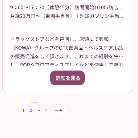
9：00～17：30（休憩45分）訪問開始10:00/訪店終了17:00
月給21万円～（車両手当含）＋別途ガソリン手当支給 その他手当あり
ドラッグストアなどを巡回し、店頭にて興和
（KOWA）グループのOTC医薬品・ヘルスケア用品
の販売促進をして頂きます。これまでの経験を生か
し、POPやフロアディスプレイなどを使用して魅力
的な売場作りをお願いします。また、商品や稼働に
詳細を見る
関する研修などは、事前に担当者から数日間行いま
すので安心してください。ご就業後も、担当マネー
ジャーがしっかりフォローさせていただきます。
【巡回エリア】
1
2
…
4
岐阜県岐阜市、大垣市を中心に、周辺エリアなども
担当していただきます。