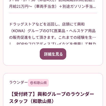
月給21万円～（車両手当含）＋別途ガソリン手当支給 その他手当あり
ドラッグストアなどを巡回し、店頭にて興和
（KOWA）グループのOTC医薬品・ヘルスケア用品
の販売促進をして頂きます。これまでの経験を生か
し、POPやフロアディスプレイなどを使用して魅力
的な売場作りをお願いします。また、商品や稼働に
詳細を見る
関する研修などは、事前に担当者から数日間行いま
すので安心してください。ご就業後も、担当マネー
ジャーがしっかりフォローさせていただきます。愛
知県岡崎市を中⼼に、⻄尾市、額⽥郡等の周辺地域
ラウンダー
和歌山県
を担当していただきます。2026年12月31日までを
予定しています（状況によって延長の可能性もあ
【受付終了】興和グループのラウンダー
り）。
スタッフ（和歌山県）