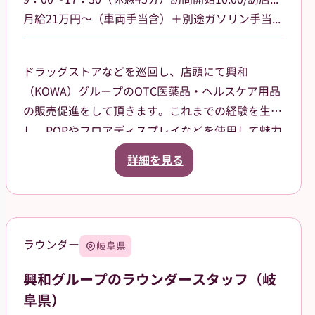
月給21万円～（車両手当含）＋別途ガソリン手当支給 その他手当あり
ドラッグストアなどを巡回し、店頭にて興和
（KOWA）グループのOTC医薬品・ヘルスケア用品
の販売促進をして頂きます。これまでの経験を生か
し、POPやフロアディスプレイなどを使用して魅力
的な売場作りをお願いします。また、商品や稼働に
詳細を見る
関する研修などは、事前に担当者から数日間行いま
すので安心してください。ご就業後も、担当マネー
ジャーがしっかりフォローさせていただきます。
【巡回エリア】
ラウンダー
岐阜県
西東京市などを中心に、周辺エリアも担当していた
だきます。
興和グループのラウンダースタッフ（岐
阜県）