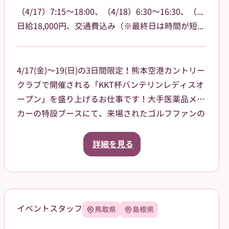
（4/17）7:15～18:00、（4/18）6:30～16:30、（4/19）6:30～15:00
日給18,000円、交通費込み（※最終日は時間が短いため16,000円）
4/17(金)～19(日)の3日間限定！熊本空港カントリー
クラブで開催される「KKT杯バンテリンレディスオ
ープン」を盛り上げるお仕事です！大手医薬品メー
カーの特設ブースにて、来場されたゴルフファンの
皆様への声掛けや、商品（栄養ドリンク、双眼鏡、
大会グッズ）の販売、ドリンクのサンプリング（配
詳細を見る
布）をお任せします。プロの熱気を感じながら、笑
顔で大会に花を添えてくれる方を大募集！
当日は熊本空港に集合し、乗り合いタクシーで現地
まで移動していただく予定です（タクシー代は会社
イベントスタッフ
鳥取県
島根県
が負担）。
【服装について】