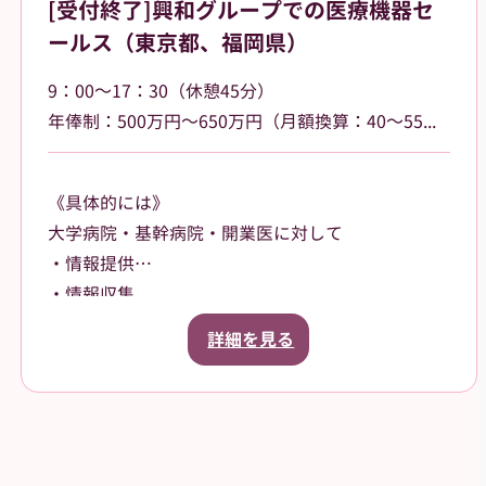
[受付終了]興和グループでの医療機器セ
ールス（東京都、福岡県）
9：00～17：30（休憩45分）
年俸制：500万円～650万円（月額換算：40～55万円） 、昇給あり（年1回／4月）、インセンティブあり
《具体的には》
大学病院・基幹病院・開業医に対して
・情報提供
・情報収集
・提案営業を行っていただきます。
詳細を見る
【担当製品】
眼科用医療機器を中心とした製品