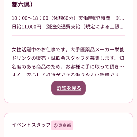
都六県）
10：00～18：00（休憩60分）実働時間7時間 ※勤務場所によって多少時間が異なる場合があります
日給11,000円 別途交通費支給（規定による上限あり）
女性活躍中のお仕事です。大手医薬品メーカー栄養
ドリンクの販売・試飲会スタッフを募集します。知
名度のある商品のため、お客様に手に取って頂きや
すく、安心して推奨ができる働きやすい環境です。
一都六県（茨城県、栃木県、群馬県、埼玉県、千葉
詳細を見る
県、東京都、神奈川県）など各地のドラッグスト
ア・ホームセンター・GMSなどでご就業頂きます。
スタッフ登録後は、担当者からご相談の上で、通え
る範囲内でのお仕事を依頼させて頂きます。
イベントスタッフ
東京都