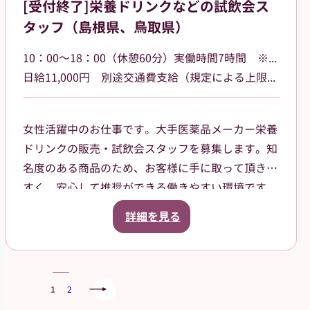
[受付終了]栄養ドリンクなどの試飲会ス
統一感のあるユニフォームで、一体感を持ってお仕
タッフ（島根県、鳥取県）
事できます！
貸与品： ジャンパー、ポロシャツ、キャップをこ
10：00～18：00（休憩60分）実働時間7時間 ※勤務場所によって多少時間が異なる場合があります
ちらでご用意します。
日給11,000円 別途交通費支給（規定による上限あり）
持参物： 黒パンツまたはチノパン、動きやすいス
ニーカーでお越しください。
女性活躍中のお仕事です。大手医薬品メーカー栄養
ドリンクの販売・試飲会スタッフを募集します。知
名度のある商品のため、お客様に手に取って頂きや
すく、安心して推奨ができる働きやすい環境です。
島根県・鳥取県のドラッグストア・ホームセンタ
詳細を見る
ー・GMSなどでご就業頂きます。スタッフ登録後
は、担当者からご相談の上で、通える範囲内でのお
仕事を依頼させて頂きます。
1
2