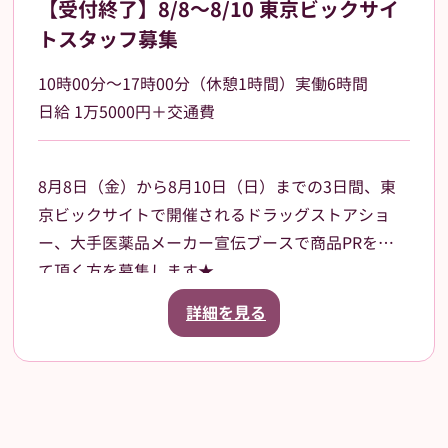
【受付終了】8/8～8/10 東京ビックサイ
トスタッフ募集
10時00分～17時00分（休憩1時間）実働6時間
日給 1万5000円＋交通費
8月8日（金）から8月10日（日）までの3日間、東
京ビックサイトで開催されるドラッグストアショ
ー、大手医薬品メーカー宣伝ブースで商品PRをし
て頂く方を募集します★
ご案内いただく商品は、CMなどでも知名度がある
詳細を見る
有名な商品です。来場されたお客様に、お声掛けや
サンプル品、試供品などの配布をお願いします。
3日間の昼食、飲み物、休憩中にほっと一息つける
お菓子などもご用意させていただきます。
就業前にオンラインでの研修ありますので、初めて