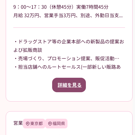
9：00～17：30（休憩45分）実働7時間45分
⽉給 32万円、営業⼿当3万円、別途、外勤日当支給（2,500円～/日）
・ドラッグストア等の企業本部への新製品の提案お
よび拡販商談
・売場づくり、プロモーション提案、販促活動
・担当店舗へのルートセールス(⼀部新しい販路あ
り)
【担当エリア】
詳細を見る
大阪府大阪市内を中⼼に担当していただきます。
営業
東京都
福岡県