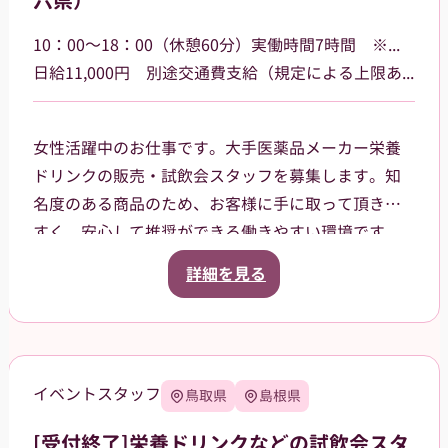
六県）
貸与品： ジャンパー、ポロシャツ、キャップをこち
らでご用意します。
10：00～18：00（休憩60分）実働時間7時間 ※勤務場所によって多少時間が異なる場合があります
持参物： 黒パンツまたはチノパン、動きやすいスニ
日給11,000円 別途交通費支給（規定による上限あり）
ーカーでお越しください。
女性活躍中のお仕事です。大手医薬品メーカー栄養
ドリンクの販売・試飲会スタッフを募集します。知
名度のある商品のため、お客様に手に取って頂きや
すく、安心して推奨ができる働きやすい環境です。
一都六県（茨城県、栃木県、群馬県、埼玉県、千葉
詳細を見る
県、東京都、神奈川県）など各地のドラッグスト
ア・ホームセンター・GMSなどでご就業頂きます。
スタッフ登録後は、担当者からご相談の上で、通え
る範囲内でのお仕事を依頼させて頂きます。
イベントスタッフ
鳥取県
島根県
[受付終了]栄養ドリンクなどの試飲会スタ