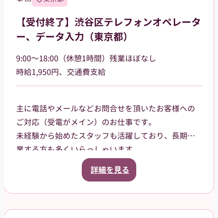
就業前にオンラインでの研修ありますので、初めて
の方でも安心して就業できる環境です。
【受付終了】渋谷区テレフォンオペレータ
★女性が活躍中のお仕事です★
ー、データ入力（東京都）
9:00～18:00（休憩1時間）残業ほぼなし
時給1,950円、交通費支給
主に電話やメールなどお問合せを頂いたお客様への
ご対応（受電がメイン）のお仕事です。
未経験から始めたスタッフも活躍しており、長期就
業する方も多くいらっしゃいます。
1チーム4名-5名体制で業務を行うため、協力し合い
詳細を見る
ながら問題解決に取り組んで頂けます。また業務手
順等、派遣先従業員がしっかりサポートするので、
安心してお仕事を進められる環境です。