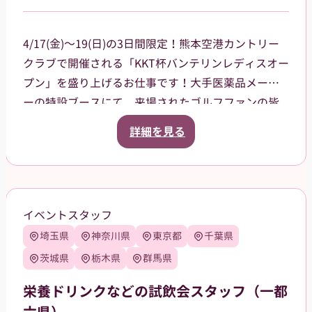
4/17(金)～19(日)の3日間限定！熊本空港カントリー
クラブで開催される「KKT杯バンテリンレディスオー
プン」を盛り上げるお仕事です！大手医薬品メーカ
ーの特設ブースにて、来場されたゴルフファンの皆
様への声掛けや、商品（栄養ドリンク、双眼鏡、大
詳細を見る
会グッズ）の販売、ドリンクのサンプリング（配
布）をお任せします。プロの熱気を感じながら、笑
顔で大会に花を添えてくれる方を大募集！
当日は熊本空港に集合し、乗り合いタクシーで現地
イベントスタッフ
まで移動していただく予定です（タクシー代は会社
埼玉県
神奈川県
東京都
千葉県
が負担）。
【服装について】
茨城県
栃木県
群馬県
統一感のあるユニフォームで、一体感を持ってお仕
栄養ドリンクなどの試飲会スタッフ（一都
事できます！