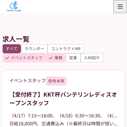
内
容
を
ス
求人一覧
キ
ッ
すべて
ラウンダー
コントラクトMR
プ
イベントスタッフ
事務
営業
人材紹介
イベントスタッフ
熊本県
【受付終了】KKT杯バンテリンレディスオ
ープンスタッフ
（4/17）7:15～18:00、（4/18）6:30～16:30、（4/19）6:30～15:00
日給18,000円、交通費込み（※最終日は時間が短いため16,000円）