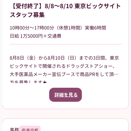
【受付終了】8/8～8/10 東京ビックサイト
スタッフ募集
10時00分～17時00分（休憩1時間）実働6時間
日給 1万5000円＋交通費
8月8日（金）から8月10日（日）までの3日間、東京
ビックサイトで開催されるドラッグストアショー、
大手医薬品メーカー宣伝ブースで商品PRをして頂く
方を募集します★
ご案内いただく商品は、CMなどでも知名度がある有
詳細を見る
名な商品です。来場されたお客様に、お声掛けやサ
ンプル品、試供品などの配布をお願いします。
3日間の昼食、飲み物、休憩中にほっと一息つけるお
菓子などもご用意させていただきます。
事務
東京都