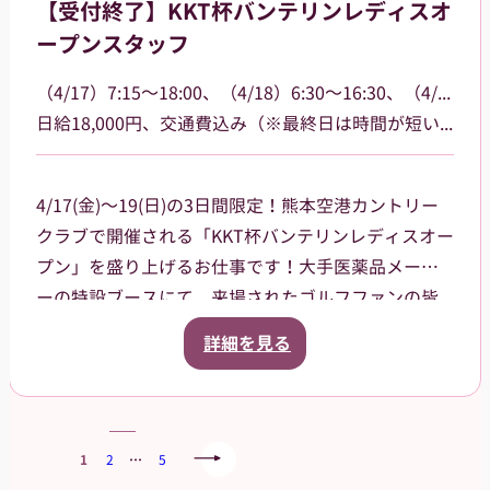
【受付終了】KKT杯バンテリンレディスオ
す。
ープンスタッフ
（4/17）7:15～18:00、（4/18）6:30～16:30、（4/19）6:30～15:00
日給18,000円、交通費込み（※最終日は時間が短いため16,000円）
4/17(金)～19(日)の3日間限定！熊本空港カントリー
クラブで開催される「KKT杯バンテリンレディスオー
プン」を盛り上げるお仕事です！大手医薬品メーカ
ーの特設ブースにて、来場されたゴルフファンの皆
様への声掛けや、商品（栄養ドリンク、双眼鏡、大
詳細を見る
会グッズ）の販売、ドリンクのサンプリング（配
布）をお任せします。プロの熱気を感じながら、笑
顔で大会に花を添えてくれる方を大募集！
当日は熊本空港に集合し、乗り合いタクシーで現地
1
2
…
5
まで移動していただく予定です（タクシー代は会社