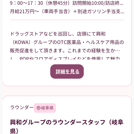
9：00～17：30（休憩45分）訪問開始10:00/訪店終了17:00
月給21万円～（車両手当含）＋別途ガソリン手当支給 その他手当あり
ドラッグストアなどを巡回し、店頭にて興和
（KOWA）グループのOTC医薬品・ヘルスケア用品の
販売促進をして頂きます。これまでの経験を生か
し、POPやフロアディスプレイなどを使用して魅力
的な売場作りをお願いします。また、商品や稼働に
詳細を見る
関する研修などは、事前に担当者から数日間行いま
すので安心してください。ご就業後も、担当マネー
ジャーがしっかりフォローさせていただきます。
三重県津市を中心に鈴鹿市、名張市、伊賀市を担当
ラウンダー
岐阜県
していただきます。
興和グループのラウンダースタッフ（岐阜
県）