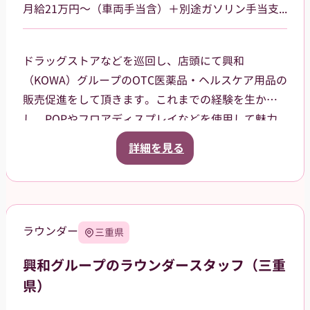
月給21万円～（車両手当含）＋別途ガソリン手当支給 その他手当あり
ドラッグストアなどを巡回し、店頭にて興和
（KOWA）グループのOTC医薬品・ヘルスケア用品の
販売促進をして頂きます。これまでの経験を生か
し、POPやフロアディスプレイなどを使用して魅力
的な売場作りをお願いします。また、商品や稼働に
詳細を見る
関する研修などは、事前に担当者から数日間行いま
すので安心してください。ご就業後も、担当マネー
ジャーがしっかりフォローさせていただきます。愛
知県岡崎市を中⼼に、⻄尾市、額⽥郡等の周辺地域
ラウンダー
三重県
を担当していただきます。2026年12月31日までを予
定しています（状況によって延長の可能性もあ
興和グループのラウンダースタッフ（三重
り）。
県）