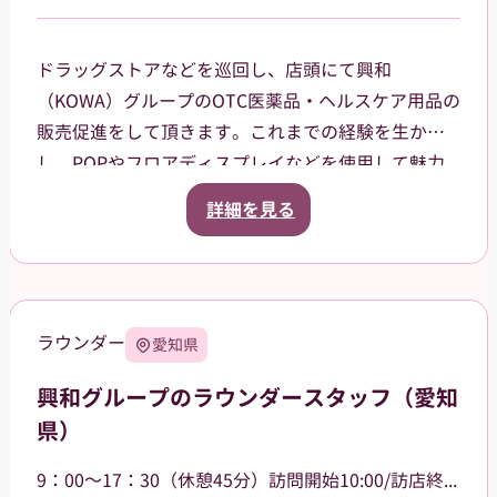
ドラッグストアなどを巡回し、店頭にて興和
（KOWA）グループのOTC医薬品・ヘルスケア用品の
販売促進をして頂きます。これまでの経験を生か
し、POPやフロアディスプレイなどを使用して魅力
的な売場作りをお願いします。また、商品や稼働に
詳細を見る
関する研修などは、事前に担当者から数日間行いま
すので安心してください。ご就業後も、担当マネー
ジャーがしっかりフォローさせていただきます。
【巡回エリア】
ラウンダー
愛知県
西東京市などを中心に、周辺エリアも担当していた
だきます。
興和グループのラウンダースタッフ（愛知
県）
9：00～17：30（休憩45分）訪問開始10:00/訪店終了17:00