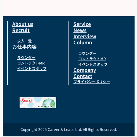
が負担）。
【服装について】
統一感のあるユニフォームで、一体感を持ってお仕
About us
Service
Recruit
News
事できます！
Interview
貸与品： ジャンパー、ポロシャツ、キャップをこち
求人一覧
Column
お仕事内容
らでご用意します。
ラウンダー
持参物： 黒パンツまたはチノパン、動きやすいスニ
ラウンダー
コントラクトMR
コントラクトMR
イベントスタッフ
ーカーでお越しください。
イベントスタッフ
Company
Contact
プライバシーポリシー
Copyright 2025 Career & Leaps Ltd. All Rights Reserved.