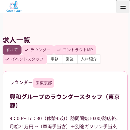
内
容
を
ス
求人一覧
キ
ッ
すべて
ラウンダー
コントラクトMR
プ
イベントスタッフ
事務
営業
人材紹介
ラウンダー
東京都
興和グループのラウンダースタッフ（東京
都）
9：00～17：30（休憩45分）訪問開始10:00/訪店終了17:00
月給21万円～（車両手当含）＋別途ガソリン手当支給 その他手当あり