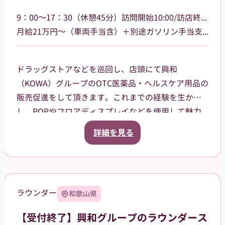
9：00～17：30（休憩45分）訪問開始10:00/訪店終了17:00
月給21万円～（車両手当含）＋別途ガソリン手当支給 その他手当あり
ドラッグストアなどを巡回し、店頭にて興和
（KOWA）グループのOTC医薬品・ヘルスケア用品の
販売促進をして頂きます。これまでの経験を生か
し、POPやフロアディスプレイなどを使用して魅力
的な売場作りをお願いします。また、商品や稼働に
詳細を見る
関する研修などは、事前に担当者から数日間行いま
すので安心してください。ご就業後も、担当マネー
ジャーがしっかりフォローさせていただきます。
【巡回エリア】
ラウンダー
和歌山県
岐阜県岐阜市、大垣市を中心に、周辺エリアなども
担当していただきます。
【受付終了】興和グループのラウンダース