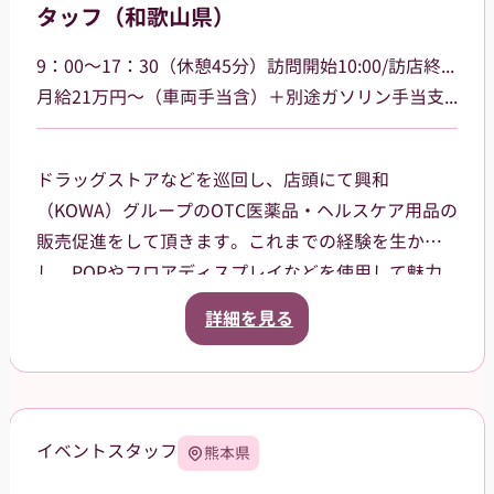
タッフ（和歌山県）
9：00～17：30（休憩45分）訪問開始10:00/訪店終了17:00
月給21万円～（車両手当含）＋別途ガソリン手当支給 その他手当あり
ドラッグストアなどを巡回し、店頭にて興和
（KOWA）グループのOTC医薬品・ヘルスケア用品の
販売促進をして頂きます。これまでの経験を生か
し、POPやフロアディスプレイなどを使用して魅力
的な売場作りをお願いします。また、商品や稼働に
詳細を見る
関する研修などは、事前に担当者から数日間行いま
すので安心してください。ご就業後も、担当マネー
ジャーがしっかりフォローさせていただきます。
【巡回エリア】
イベントスタッフ
熊本県
和歌山市を中心に一部有田市、
橋本市、海南市大阪府阪南市などを担当して頂きま