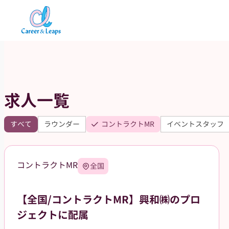
内
容
を
ス
キ
ッ
求人一覧
プ
すべて
ラウンダー
コントラクトMR
イベントスタッフ
コントラクトMR
全国
【全国/コントラクトMR】興和㈱のプロ
ジェクトに配属