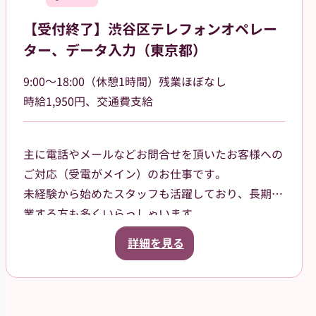
【受付終了】渋谷区テレフォンオペレー
ター、データ入力（東京都）
9:00～18:00（休憩1時間）残業ほぼなし
時給1,950円、交通費支給
主に電話やメールなどお問合せを頂いたお客様への
ご対応（受電がメイン）のお仕事です。
未経験から始めたスタッフも活躍しており、長期就
業する方も多くいらっしゃいます。
1チーム4名-5名体制で業務を行うため、協力し合い
詳細を見る
ながら問題解決に取り組んで頂けます。また業務手
順等、派遣先従業員がしっかりサポートするので、
安心してお仕事を進められる環境です。