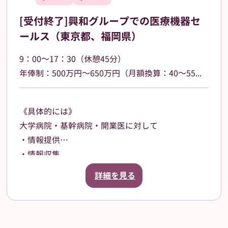
[受付終了]興和グループでの医療機器セ
ールス（東京都、福岡県）
9：00～17：30（休憩45分）
年俸制：500万円～650万円（月額換算：40～55万円） 、昇給あり（年1回／4月）、インセンティブあり
《具体的には》
大学病院・基幹病院・開業医に対して
・情報提供
・情報収集
・提案営業を行っていただきます。
詳細を見る
【担当製品】
眼科用医療機器を中心とした製品