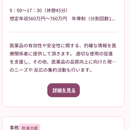
9：00～17：30（休憩45分）
想定年収560万円～760万円 年俸制（分割回数12回）基本給400,000円～ その他の手当あり
医薬品の有効性や安全性に関する、的確な情報を医
療関係者に提供して頂きます。 適切な使用の促進
を支援し、その他、医薬品の品質向上に向けた現場
のニーズや 反応の集約活動も行います。
《～入社後について～》 入社時における導入研修
や、就業以降も業務に関する相談が可能です。 常
詳細を見る
に前向きな姿勢で業務に取り組めるよう、当社のマ
ネージャーが ヒアリングし、最大限バックアップ
します。
事務
東京都