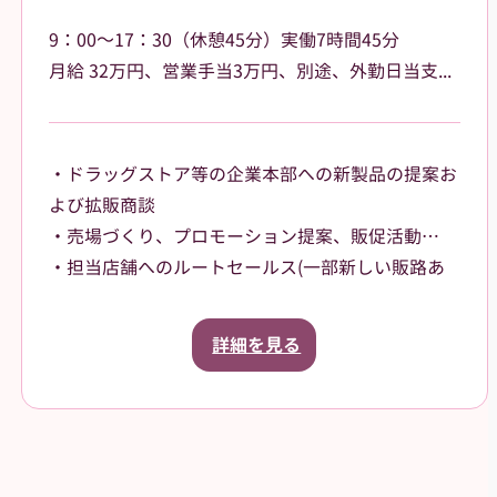
9：00～17：30（休憩45分）実働7時間45分
⽉給 32万円、営業⼿当3万円、別途、外勤日当支給（2,500円～/日）
・ドラッグストア等の企業本部への新製品の提案お
よび拡販商談
・売場づくり、プロモーション提案、販促活動
・担当店舗へのルートセールス(⼀部新しい販路あ
り)
【担当エリア】
詳細を見る
大阪府大阪市内を中⼼に担当していただきます。