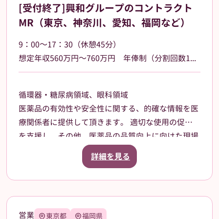
[受付終了]興和グループのコントラクト
MR（東京、神奈川、愛知、福岡など）
9：00～17：30（休憩45分）
想定年収560万円～760万円 年俸制（分割回数12回）基本給400,000円～ その他日当、車両手当、他手当あり
循環器・糖尿病領域、眼科領域
医薬品の有効性や安全性に関する、的確な情報を医
療関係者に提供して頂きます。 適切な使用の促進
を支援し、その他、医薬品の品質向上に向けた現場
のニーズや 反応の集約活動も行います。
詳細を見る
《～入社後について～》 入社時における導入研修
や、就業以降も業務に関する相談が可能です。 常
に前向きな姿勢で業務に取り組めるよう、当社のマ
ネージャーが ヒアリングし、最大限バックアップ
営業
東京都
福岡県
します。