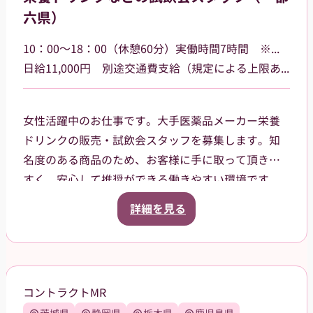
六県）
10：00～18：00（休憩60分）実働時間7時間 ※勤務場所によって多少時間が異なる場合があります
日給11,000円 別途交通費支給（規定による上限あり）
女性活躍中のお仕事です。大手医薬品メーカー栄養
ドリンクの販売・試飲会スタッフを募集します。知
名度のある商品のため、お客様に手に取って頂きや
すく、安心して推奨ができる働きやすい環境です。
一都六県（茨城県、栃木県、群馬県、埼玉県、千葉
詳細を見る
県、東京都、神奈川県）など各地のドラッグスト
ア・ホームセンター・GMSなどでご就業頂きます。
スタッフ登録後は、担当者からご相談の上で、通え
る範囲内でのお仕事を依頼させて頂きます。
コントラクトMR