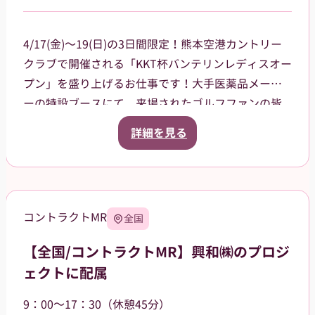
4/17(金)～19(日)の3日間限定！熊本空港カントリー
クラブで開催される「KKT杯バンテリンレディスオー
プン」を盛り上げるお仕事です！大手医薬品メーカ
ーの特設ブースにて、来場されたゴルフファンの皆
様への声掛けや、商品（栄養ドリンク、双眼鏡、大
詳細を見る
会グッズ）の販売、ドリンクのサンプリング（配
布）をお任せします。プロの熱気を感じながら、笑
顔で大会に花を添えてくれる方を大募集！
当日は熊本空港に集合し、乗り合いタクシーで現地
コントラクトMR
全国
まで移動していただく予定です（タクシー代は会社
が負担）。
【全国/コントラクトMR】興和㈱のプロジ
【服装について】
ェクトに配属
統一感のあるユニフォームで、一体感を持ってお仕
事できます！
9：00～17：30（休憩45分）