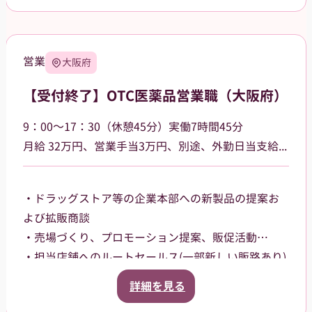
や、就業以降も業務に関する相談が可能です。 常に
前向きな姿勢で業務に取り組めるよう、当社のマネ
ージャーが ヒアリングし、最大限バックアップしま
営業
大阪府
す。
【受付終了】OTC医薬品営業職（大阪府）
9：00～17：30（休憩45分）実働7時間45分
⽉給 32万円、営業⼿当3万円、別途、外勤日当支給（2,500円～/日）
・ドラッグストア等の企業本部への新製品の提案お
よび拡販商談
・売場づくり、プロモーション提案、販促活動
・担当店舗へのルートセールス(⼀部新しい販路あり)
【担当エリア】
詳細を見る
大阪府大阪市内を中⼼に担当していただきます。