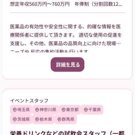
貸与品： ジャンパー、ポロシャツ、キャップをこち
想定年収560万円～760万円 年俸制（分割回数12回）基本給400,000円～ その他の手当あり
らでご用意します。
持参物： 黒パンツまたはチノパン、動きやすいスニ
医薬品の有効性や安全性に関する、的確な情報を医
ーカーでお越しください。
療関係者に提供して頂きます。 適切な使用の促進を
支援し、その他、医薬品の品質向上に向けた現場の
ニーズや 反応の集約活動も行います。
《～入社後について～》 入社時における導入研修
詳細を見る
や、就業以降も業務に関する相談が可能です。 常に
前向きな姿勢で業務に取り組めるよう、当社のマネ
ージャーが ヒアリングし、最大限バックアップしま
す。
イベントスタッフ
埼玉県
神奈川県
東京都
千葉県
茨城県
栃木県
群馬県
栄養ドリンクなどの試飲会スタッフ（一都