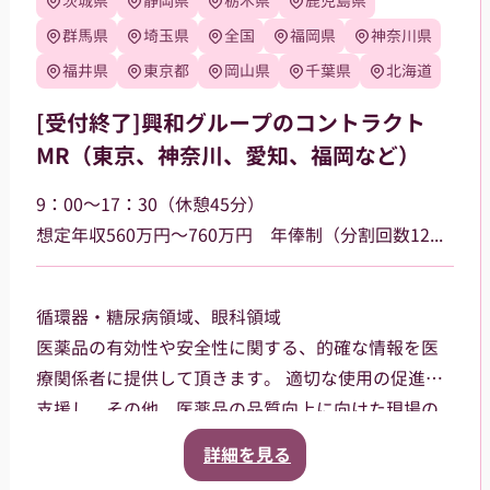
茨城県
静岡県
栃木県
鹿児島県
群馬県
埼玉県
全国
福岡県
神奈川県
福井県
東京都
岡山県
千葉県
北海道
[受付終了]興和グループのコントラクト
MR（東京、神奈川、愛知、福岡など）
9：00～17：30（休憩45分）
想定年収560万円～760万円 年俸制（分割回数12回）基本給400,000円～ その他日当、車両手当、他手当あり
循環器・糖尿病領域、眼科領域
医薬品の有効性や安全性に関する、的確な情報を医
療関係者に提供して頂きます。 適切な使用の促進を
支援し、その他、医薬品の品質向上に向けた現場の
ニーズや 反応の集約活動も行います。
詳細を見る
《～入社後について～》 入社時における導入研修