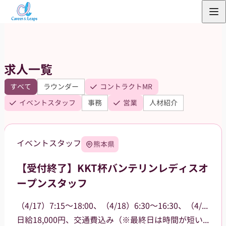
内
容
を
ス
求人一覧
キ
ッ
すべて
ラウンダー
コントラクトMR
プ
イベントスタッフ
事務
営業
人材紹介
イベントスタッフ
熊本県
【受付終了】KKT杯バンテリンレディスオ
ープンスタッフ
（4/17）7:15～18:00、（4/18）6:30～16:30、（4/19）6:30～15:00
日給18,000円、交通費込み（※最終日は時間が短いため16,000円）