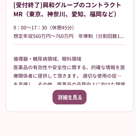
[受付終了]興和グループのコントラクト
MR（東京、神奈川、愛知、福岡など）
9：00～17：30（休憩45分）
想定年収560万円～760万円 年俸制（分割回数12回）基本給400,000円～ その他日当、車両手当、他手当あり
循環器・糖尿病領域、眼科領域
医薬品の有効性や安全性に関する、的確な情報を医
療関係者に提供して頂きます。 適切な使用の促進
を支援し、その他、医薬品の品質向上に向けた現場
のニーズや 反応の集約活動も行います。
詳細を見る
《～入社後について～》 入社時における導入研修
や、就業以降も業務に関する相談が可能です。 常
に前向きな姿勢で業務に取り組めるよう、当社のマ
ネージャーが ヒアリングし、最大限バックアップ
します。