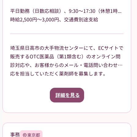
平日勤務（日数応相談）、9:30〜17:30（休憩1時間）
時給2,500円～3,000円、交通費別途支給
埼玉県日高市の大手物流センターにて、ECサイトで
販売するOTC医薬品（第1類含む）のオンライン問
診対応や、お客様からのメール・電話問い合わせ対
応を担当していただく薬剤師を募集します。
勤務は平日のみ、日数や勤務日は応相談。9:30〜
17:30（休憩1時間）で残業もほぼないため、プライ
詳細を見る
ベートとの両立が可能です。冷暖房が完備された快
適なオフィス環境で、出荷作業や力仕事などの軽作
業は一切なく、デスクワークに集中していただける
職場です。
調剤業務や立ち仕事による体への負担を減らし、こ
事務
東京都