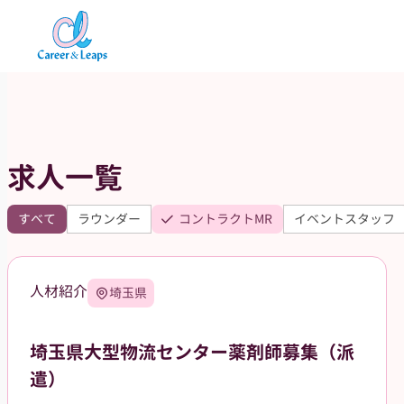
内
容
を
ス
キ
ッ
求人一覧
プ
すべて
ラウンダー
コントラクトMR
イベントスタッフ
人材紹介
埼玉県
埼玉県大型物流センター薬剤師募集（派
遣）