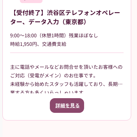
れまでの専門知識を活かして活躍したい方に最適な
【受付終了】渋谷区テレフォンオペレー
職場です。
ター、データ入力（東京都）
9:00～18:00（休憩1時間）残業ほぼなし
時給1,950円、交通費支給
主に電話やメールなどお問合せを頂いたお客様への
ご対応（受電がメイン）のお仕事です。
未経験から始めたスタッフも活躍しており、長期就
業する方も多くいらっしゃいます。
1チーム4名-5名体制で業務を行うため、協力し合い
詳細を見る
ながら問題解決に取り組んで頂けます。また業務手
順等、派遣先従業員がしっかりサポートするので、
安心してお仕事を進められる環境です。