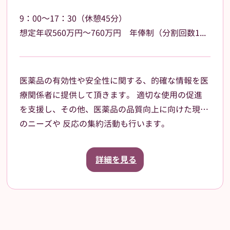
9：00～17：30（休憩45分）
想定年収560万円～760万円 年俸制（分割回数12回）基本給400,000円～ その他の手当あり
医薬品の有効性や安全性に関する、的確な情報を医
療関係者に提供して頂きます。 適切な使用の促進
を支援し、その他、医薬品の品質向上に向けた現場
のニーズや 反応の集約活動も行います。
《～入社後について～》 入社時における導入研修
や、就業以降も業務に関する相談が可能です。 常
詳細を見る
に前向きな姿勢で業務に取り組めるよう、当社のマ
ネージャーが ヒアリングし、最大限バックアップ
します。