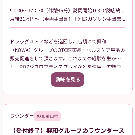
9：00～17：30（休憩45分）訪問開始10:00/訪店終了17:00
月給21万円～（車両手当含）＋別途ガソリン手当支給 その他手当あり
ドラッグストアなどを巡回し、店頭にて興和
（KOWA）グループのOTC医薬品・ヘルスケア用品の
販売促進をして頂きます。これまでの経験を生か
し、POPやフロアディスプレイなどを使用して魅力
的な売場作りをお願いします。また、商品や稼働に
詳細を見る
関する研修などは、事前に担当者から数日間行いま
すので安心してください。ご就業後も、担当マネー
ジャーがしっかりフォローさせていただきます。
【巡回エリア】
ラウンダー
和歌山県
岐阜県岐阜市、大垣市を中心に、周辺エリアなども
担当していただきます。
【受付終了】興和グループのラウンダース