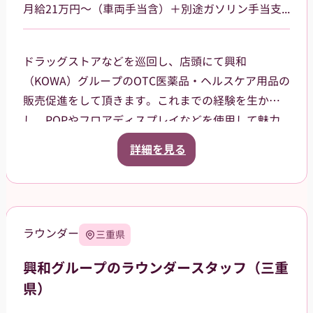
月給21万円～（車両手当含）＋別途ガソリン手当支給 その他手当あり
ドラッグストアなどを巡回し、店頭にて興和
（KOWA）グループのOTC医薬品・ヘルスケア用品の
販売促進をして頂きます。これまでの経験を生か
し、POPやフロアディスプレイなどを使用して魅力
的な売場作りをお願いします。また、商品や稼働に
詳細を見る
関する研修などは、事前に担当者から数日間行いま
すので安心してください。ご就業後も、担当マネー
ジャーがしっかりフォローさせていただきます。愛
知県岡崎市を中⼼に、⻄尾市、額⽥郡等の周辺地域
ラウンダー
三重県
を担当していただきます。2026年12月31日までを予
定しています（状況によって延長の可能性もあ
興和グループのラウンダースタッフ（三重
り）。
県）