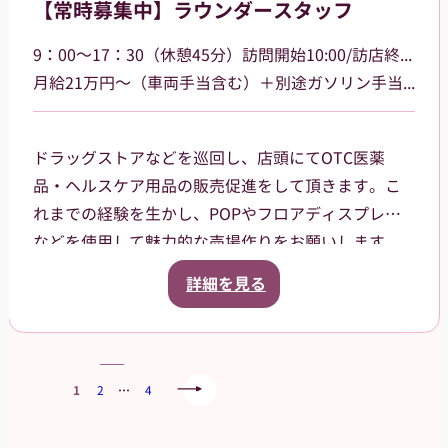
【常時募集中】ラウンダースタッフ
す。
9：00～17：30（休憩45分）訪問開始10:00/訪店終了17:00
月給21万円～（車両手当含む）＋別途ガソリン手当支給 その他手当あり
ドラッグストアなどを巡回し、店頭にてOTC医薬
品・ヘルスケア用品の販売促進をして頂きます。こ
れまでの経験を生かし、POPやフロアディスプレイ
などを使用して魅力的な売場作りをお願いします。
また、商品や稼働に関する研修などは、事前に担当
詳細を見る
者から数日間行いますので安心してください。ご就
業後も、担当マネージャーがしっかりフォローさせ
ていただきます。
1
2
…
4