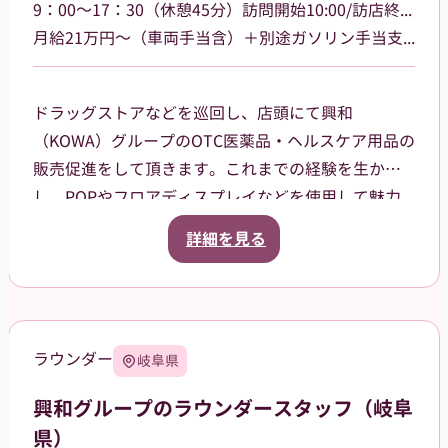
9：00～17：30（休憩45分）訪問開始10:00/訪店終了17:00
月給21万円～（車両手当含）＋別途ガソリン手当支給 その他手当あり
ドラッグストアなどを巡回し、店頭にて興和
（KOWA）グループのOTC医薬品・ヘルスケア用品の
販売促進をして頂きます。これまでの経験を生か
し、POPやフロアディスプレイなどを使用して魅力
的な売場作りをお願いします。また、商品や稼働に
詳細を見る
関する研修などは、事前に担当者から数日間行いま
すので安心してください。ご就業後も、担当マネー
ジャーがしっかりフォローさせていただきます。
三重県津市を中心に鈴鹿市、名張市、伊賀市を担当
ラウンダー
岐阜県
していただきます。
興和グループのラウンダースタッフ（岐阜
県）