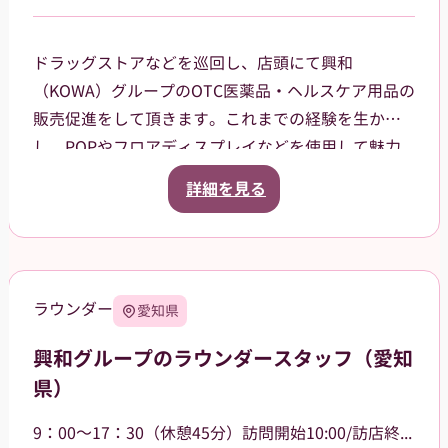
ドラッグストアなどを巡回し、店頭にて興和
（KOWA）グループのOTC医薬品・ヘルスケア用品の
販売促進をして頂きます。これまでの経験を生か
し、POPやフロアディスプレイなどを使用して魅力
的な売場作りをお願いします。また、商品や稼働に
詳細を見る
関する研修などは、事前に担当者から数日間行いま
すので安心してください。ご就業後も、担当マネー
ジャーがしっかりフォローさせていただきます。
【巡回エリア】
ラウンダー
愛知県
西東京市などを中心に、周辺エリアも担当していた
だきます。
興和グループのラウンダースタッフ（愛知
県）
9：00～17：30（休憩45分）訪問開始10:00/訪店終了17:00