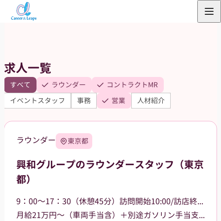
内
容
を
ス
求人一覧
キ
ッ
すべて
ラウンダー
コントラクトMR
プ
イベントスタッフ
事務
営業
人材紹介
ラウンダー
東京都
興和グループのラウンダースタッフ（東京
都）
9：00～17：30（休憩45分）訪問開始10:00/訪店終了17:00
月給21万円～（車両手当含）＋別途ガソリン手当支給 その他手当あり