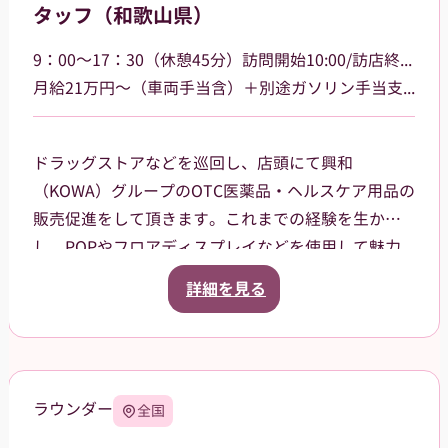
タッフ（和歌山県）
9：00～17：30（休憩45分）訪問開始10:00/訪店終了17:00
月給21万円～（車両手当含）＋別途ガソリン手当支給 その他手当あり
ドラッグストアなどを巡回し、店頭にて興和
（KOWA）グループのOTC医薬品・ヘルスケア用品の
販売促進をして頂きます。これまでの経験を生か
し、POPやフロアディスプレイなどを使用して魅力
的な売場作りをお願いします。また、商品や稼働に
詳細を見る
関する研修などは、事前に担当者から数日間行いま
すので安心してください。ご就業後も、担当マネー
ジャーがしっかりフォローさせていただきます。
【巡回エリア】
ラウンダー
全国
和歌山市を中心に一部有田市、
橋本市、海南市大阪府阪南市などを担当して頂きま