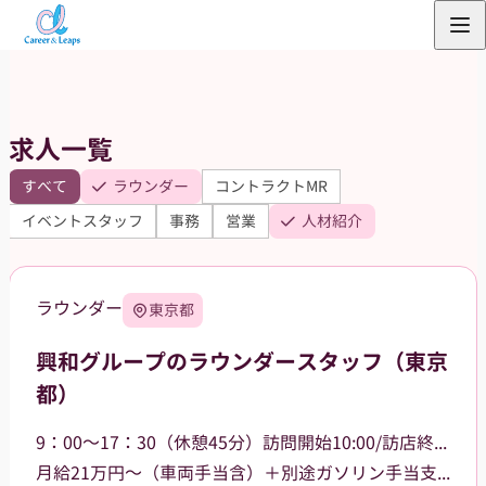
内
容
を
ス
求人一覧
キ
ッ
すべて
ラウンダー
コントラクトMR
プ
イベントスタッフ
事務
営業
人材紹介
ラウンダー
東京都
興和グループのラウンダースタッフ（東京
都）
9：00～17：30（休憩45分）訪問開始10:00/訪店終了17:00
月給21万円～（車両手当含）＋別途ガソリン手当支給 その他手当あり