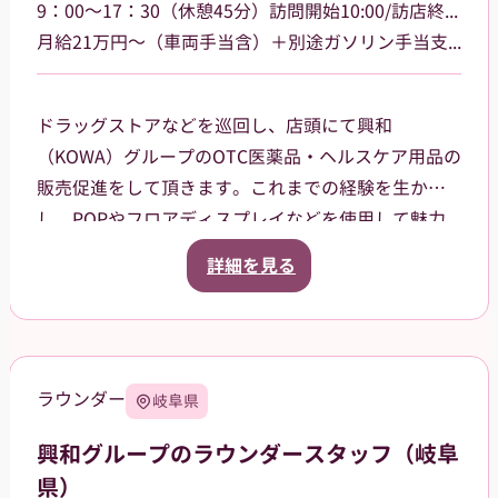
9：00～17：30（休憩45分）訪問開始10:00/訪店終了17:00
月給21万円～（車両手当含）＋別途ガソリン手当支給 その他手当あり
ドラッグストアなどを巡回し、店頭にて興和
（KOWA）グループのOTC医薬品・ヘルスケア用品の
販売促進をして頂きます。これまでの経験を生か
し、POPやフロアディスプレイなどを使用して魅力
的な売場作りをお願いします。また、商品や稼働に
詳細を見る
関する研修などは、事前に担当者から数日間行いま
すので安心してください。ご就業後も、担当マネー
ジャーがしっかりフォローさせていただきます。
三重県津市を中心に鈴鹿市、名張市、伊賀市を担当
ラウンダー
岐阜県
していただきます。
興和グループのラウンダースタッフ（岐阜
県）