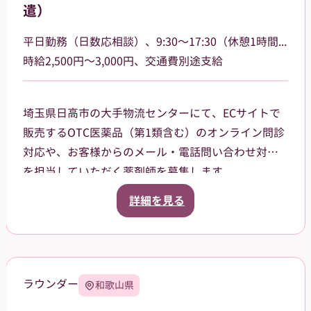
遣）
平日勤務（日数応相談）、9:30〜17:30（休憩1時間）
時給2,500円～3,000円、交通費別途支給
埼玉県日高市の大手物流センターにて、ECサイトで
販売するOTC医薬品（第1類含む）のオンライン問診
対応や、お客様からのメール・電話問い合わせ対応
を担当していただく薬剤師を募集します。
勤務は平日のみ、日数や勤務日は応相談。9:30〜
詳細を見る
17:30（休憩1時間）で残業もほぼないため、プライ
ベートとの両立が可能です。冷暖房が完備された快
適なオフィス環境で、出荷作業や力仕事などの軽作
業は一切なく、デスクワークに集中していただける
ラウンダー
和歌山県
職場です。
調剤業務や立ち仕事による体への負担を減らし、こ