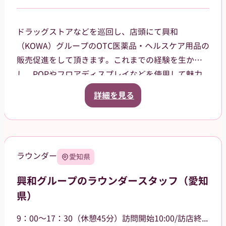
ドラッグストアなどを巡回し、店頭にて興和
（KOWA）グループのOTC医薬品・ヘルスケア用品の
販売促進をして頂きます。これまでの経験を生か
し、POPやフロアディスプレイなどを使用して魅力
的な売場作りをお願いします。また、商品や稼働に
詳細を見る
関する研修などは、事前に担当者から数日間行いま
すので安心してください。ご就業後も、担当マネー
ジャーがしっかりフォローさせていただきます。
【巡回エリア】
ラウンダー
愛知県
西東京市などを中心に、周辺エリアも担当していた
だきます。
興和グループのラウンダースタッフ（愛知
県）
9：00～17：30（休憩45分）訪問開始10:00/訪店終了17:00