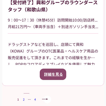
【受付終了】興和グループのラウンダース
れまでの専門知識を活かして活躍したい方に最適な
タッフ（和歌山県）
職場です。
9：00～17：30（休憩45分）訪問開始10:00/訪店終了17:00
月給21万円～（車両手当含）＋別途ガソリン手当支給 その他手当あり
ドラッグストアなどを巡回し、店頭にて興和
（KOWA）グループのOTC医薬品・ヘルスケア用品の
販売促進をして頂きます。これまでの経験を生か
し、POPやフロアディスプレイなどを使用して魅力
的な売場作りをお願いします。また、商品や稼働に
詳細を見る
関する研修などは、事前に担当者から数日間行いま
すので安心してください。ご就業後も、担当マネー
ジャーがしっかりフォローさせていただきます。
【巡回エリア】
1
2
…
4
和歌山市を中心に一部有田市、