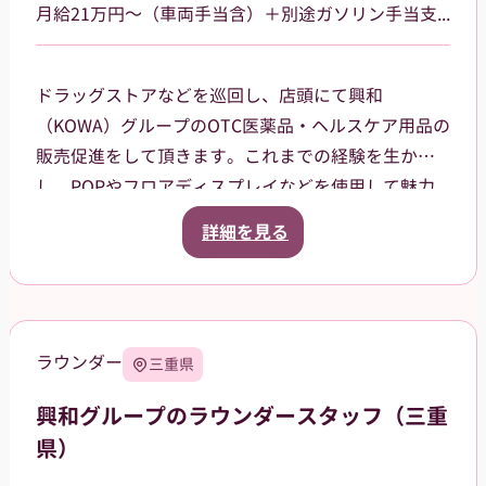
月給21万円～（車両手当含）＋別途ガソリン手当支給 その他手当あり
ドラッグストアなどを巡回し、店頭にて興和
（KOWA）グループのOTC医薬品・ヘルスケア用品の
販売促進をして頂きます。これまでの経験を生か
し、POPやフロアディスプレイなどを使用して魅力
的な売場作りをお願いします。また、商品や稼働に
詳細を見る
関する研修などは、事前に担当者から数日間行いま
すので安心してください。ご就業後も、担当マネー
ジャーがしっかりフォローさせていただきます。愛
知県岡崎市を中⼼に、⻄尾市、額⽥郡等の周辺地域
ラウンダー
三重県
を担当していただきます。2026年12月31日までを予
定しています（状況によって延長の可能性もあ
興和グループのラウンダースタッフ（三重
り）。
県）