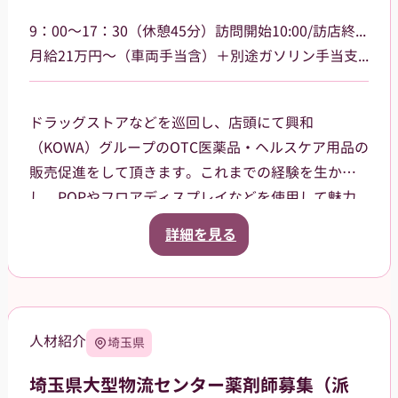
9：00～17：30（休憩45分）訪問開始10:00/訪店終了17:00
月給21万円～（車両手当含）＋別途ガソリン手当支給 その他手当あり
ドラッグストアなどを巡回し、店頭にて興和
（KOWA）グループのOTC医薬品・ヘルスケア用品の
販売促進をして頂きます。これまでの経験を生か
し、POPやフロアディスプレイなどを使用して魅力
的な売場作りをお願いします。また、商品や稼働に
詳細を見る
関する研修などは、事前に担当者から数日間行いま
すので安心してください。ご就業後も、担当マネー
ジャーがしっかりフォローさせていただきます。
【巡回エリア】
人材紹介
埼玉県
岐阜県岐阜市、大垣市を中心に、周辺エリアなども
担当していただきます。
埼玉県大型物流センター薬剤師募集（派