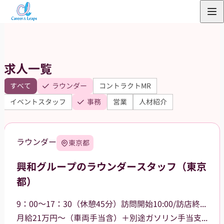
内
容
を
ス
求人一覧
キ
ッ
すべて
ラウンダー
コントラクトMR
プ
イベントスタッフ
事務
営業
人材紹介
ラウンダー
東京都
興和グループのラウンダースタッフ（東京
都）
9：00～17：30（休憩45分）訪問開始10:00/訪店終了17:00
月給21万円～（車両手当含）＋別途ガソリン手当支給 その他手当あり