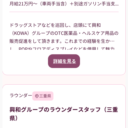
月給21万円～（車両手当含）＋別途ガソリン手当支給 その他手当あり
ドラッグストアなどを巡回し、店頭にて興和
（KOWA）グループのOTC医薬品・ヘルスケア用品の
販売促進をして頂きます。これまでの経験を生か
し、POPやフロアディスプレイなどを使用して魅力
的な売場作りをお願いします。また、商品や稼働に
詳細を見る
関する研修などは、事前に担当者から数日間行いま
すので安心してください。ご就業後も、担当マネー
ジャーがしっかりフォローさせていただきます。愛
知県岡崎市を中⼼に、⻄尾市、額⽥郡等の周辺地域
ラウンダー
三重県
を担当していただきます。2026年12月31日までを予
定しています（状況によって延長の可能性もあ
興和グループのラウンダースタッフ（三重
り）。
県）