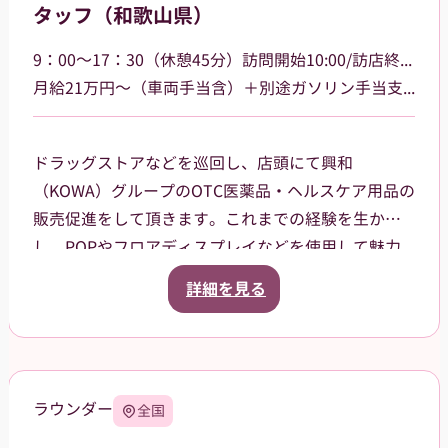
タッフ（和歌山県）
9：00～17：30（休憩45分）訪問開始10:00/訪店終了17:00
月給21万円～（車両手当含）＋別途ガソリン手当支給 その他手当あり
ドラッグストアなどを巡回し、店頭にて興和
（KOWA）グループのOTC医薬品・ヘルスケア用品の
販売促進をして頂きます。これまでの経験を生か
し、POPやフロアディスプレイなどを使用して魅力
的な売場作りをお願いします。また、商品や稼働に
詳細を見る
関する研修などは、事前に担当者から数日間行いま
すので安心してください。ご就業後も、担当マネー
ジャーがしっかりフォローさせていただきます。
【巡回エリア】
ラウンダー
全国
和歌山市を中心に一部有田市、
橋本市、海南市大阪府阪南市などを担当して頂きま