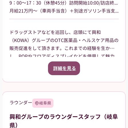
9：00～17：30（休憩45分）訪問開始10:00/訪店終了17:00
月給21万円～（車両手当含）＋別途ガソリン手当支給 その他手当あり
ドラッグストアなどを巡回し、店頭にて興和
（KOWA）グループのOTC医薬品・ヘルスケア用品の
販売促進をして頂きます。これまでの経験を生か
し、POPやフロアディスプレイなどを使用して魅力
的な売場作りをお願いします。また、商品や稼働に
詳細を見る
関する研修などは、事前に担当者から数日間行いま
すので安心してください。ご就業後も、担当マネー
ジャーがしっかりフォローさせていただきます。
三重県津市を中心に鈴鹿市、名張市、伊賀市を担当
ラウンダー
岐阜県
していただきます。
興和グループのラウンダースタッフ（岐阜
県）