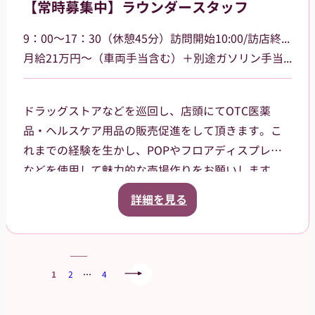
【常時募集中】ラウンダースタッフ
す。
9：00～17：30（休憩45分）訪問開始10:00/訪店終了17:00
月給21万円～（車両手当含む）＋別途ガソリン手当支給 その他手当あり
ドラッグストアなどを巡回し、店頭にてOTC医薬
品・ヘルスケア用品の販売促進をして頂きます。こ
れまでの経験を生かし、POPやフロアディスプレイ
などを使用して魅力的な売場作りをお願いします。
また、商品や稼働に関する研修などは、事前に担当
詳細を見る
者から数日間行いますので安心してください。ご就
業後も、担当マネージャーがしっかりフォローさせ
ていただきます。
1
2
…
4