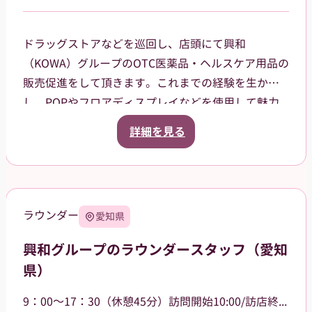
ドラッグストアなどを巡回し、店頭にて興和
（KOWA）グループのOTC医薬品・ヘルスケア用品の
販売促進をして頂きます。これまでの経験を生か
し、POPやフロアディスプレイなどを使用して魅力
的な売場作りをお願いします。また、商品や稼働に
詳細を見る
関する研修などは、事前に担当者から数日間行いま
すので安心してください。ご就業後も、担当マネー
ジャーがしっかりフォローさせていただきます。
【巡回エリア】
ラウンダー
愛知県
西東京市などを中心に、周辺エリアも担当していた
だきます。
興和グループのラウンダースタッフ（愛知
県）
9：00～17：30（休憩45分）訪問開始10:00/訪店終了17:00