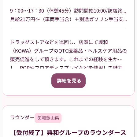
9：00～17：30（休憩45分）訪問開始10:00/訪店終了17:00
月給21万円～（車両手当含）＋別途ガソリン手当支給 その他手当あり
ドラッグストアなどを巡回し、店頭にて興和
（KOWA）グループのOTC医薬品・ヘルスケア用品の
販売促進をして頂きます。これまでの経験を生か
し、POPやフロアディスプレイなどを使用して魅力
的な売場作りをお願いします。また、商品や稼働に
詳細を見る
関する研修などは、事前に担当者から数日間行いま
すので安心してください。ご就業後も、担当マネー
ジャーがしっかりフォローさせていただきます。
【巡回エリア】
ラウンダー
和歌山県
岐阜県岐阜市、大垣市を中心に、周辺エリアなども
担当していただきます。
【受付終了】興和グループのラウンダース