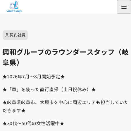
内
容
を
ス
契約社員
キ
ッ
興和グループのラウンダースタッフ（岐
プ
阜県）
★2026年7月～8月開始予定★
★「車」を使った直行直帰（土日祝休み）★
★岐阜県岐阜市、大垣市を中心に周辺エリアも担当していた
だきます★
★30代～50代の女性活躍中★