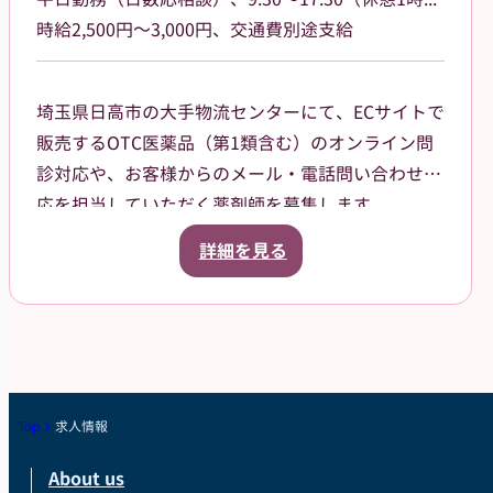
時給2,500円～3,000円、交通費別途支給
埼玉県日高市の大手物流センターにて、ECサイトで
販売するOTC医薬品（第1類含む）のオンライン問
診対応や、お客様からのメール・電話問い合わせ対
応を担当していただく薬剤師を募集します。
勤務は平日のみ、日数や勤務日は応相談。9:30〜
詳細を見る
17:30（休憩1時間）で残業もほぼないため、プライ
ベートとの両立が可能です。冷暖房が完備された快
適なオフィス環境で、出荷作業や力仕事などの軽作
業は一切なく、デスクワークに集中していただける
職場です。
調剤業務や立ち仕事による体への負担を減らし、こ
Top
求人情報
れまでの専門知識を活かして活躍したい方に最適な
About us
職場です。