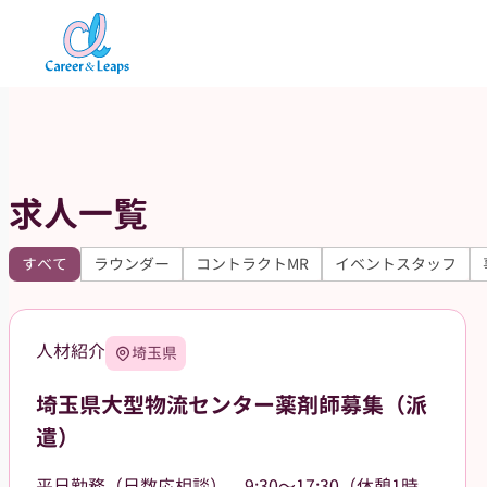
内
容
を
ス
キ
ッ
求人一覧
プ
すべて
ラウンダー
コントラクトMR
イベントスタッフ
人材紹介
埼玉県
埼玉県大型物流センター薬剤師募集（派
遣）
平日勤務（日数応相談）、9:30〜17:30（休憩1時間）