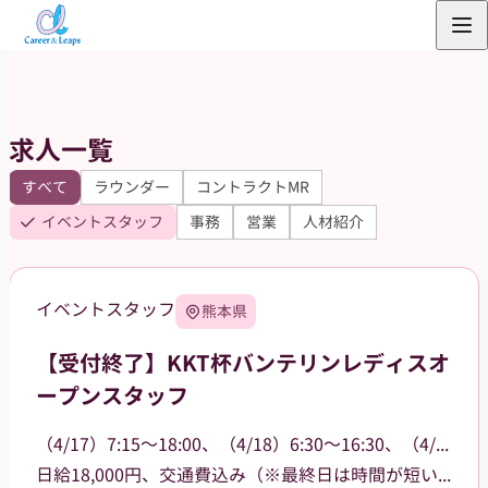
内
容
を
ス
求人一覧
キ
ッ
すべて
ラウンダー
コントラクトMR
プ
イベントスタッフ
事務
営業
人材紹介
イベントスタッフ
熊本県
【受付終了】KKT杯バンテリンレディスオ
ープンスタッフ
（4/17）7:15～18:00、（4/18）6:30～16:30、（4/19）6:30～15:00
日給18,000円、交通費込み（※最終日は時間が短いため16,000円）