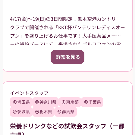
4/17(金)～19(日)の3日間限定！熊本空港カントリー
クラブで開催される「KKT杯バンテリンレディスオー
プン」を盛り上げるお仕事です！大手医薬品メーカ
ーの特設ブースにて、来場されたゴルフファンの皆
様への声掛けや、商品（栄養ドリンク、双眼鏡、大
詳細を見る
会グッズ）の販売、ドリンクのサンプリング（配
布）をお任せします。プロの熱気を感じながら、笑
顔で大会に花を添えてくれる方を大募集！
当日は熊本空港に集合し、乗り合いタクシーで現地
イベントスタッフ
まで移動していただく予定です（タクシー代は会社
埼玉県
神奈川県
東京都
千葉県
が負担）。
【服装について】
茨城県
栃木県
群馬県
統一感のあるユニフォームで、一体感を持ってお仕
栄養ドリンクなどの試飲会スタッフ（一都
事できます！