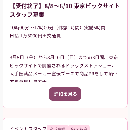
【受付終了】8/8～8/10 東京ビックサイト
スタッフ募集
10時00分～17時00分（休憩1時間）実働6時間
日給 1万5000円＋交通費
8月8日（金）から8月10日（日）までの3日間、東京
ビックサイトで開催されるドラッグストアショー、
大手医薬品メーカー宣伝ブースで商品PRをして頂く
方を募集します★
ご案内いただく商品は、CMなどでも知名度がある有
詳細を見る
名な商品です。来場されたお客様に、お声掛けやサ
ンプル品、試供品などの配布をお願いします。
3日間の昼食、飲み物、休憩中にほっと一息つけるお
菓子などもご用意させていただきます。
イベントスタッフ
兵庫県
大阪府