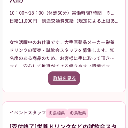
六県）
貸与品： ジャンパー、ポロシャツ、キャップをこち
らでご用意します。
10：00～18：00（休憩60分）実働時間7時間 ※勤務場所によって多少時間が異なる場合があります
持参物： 黒パンツまたはチノパン、動きやすいスニ
日給11,000円 別途交通費支給（規定による上限あり）
ーカーでお越しください。
女性活躍中のお仕事です。大手医薬品メーカー栄養
ドリンクの販売・試飲会スタッフを募集します。知
名度のある商品のため、お客様に手に取って頂きや
すく、安心して推奨ができる働きやすい環境です。
一都六県（茨城県、栃木県、群馬県、埼玉県、千葉
詳細を見る
県、東京都、神奈川県）など各地のドラッグスト
ア・ホームセンター・GMSなどでご就業頂きます。
スタッフ登録後は、担当者からご相談の上で、通え
る範囲内でのお仕事を依頼させて頂きます。
イベントスタッフ
島根県
鳥取県
[受付終了]栄養ドリンクなどの試飲会スタ