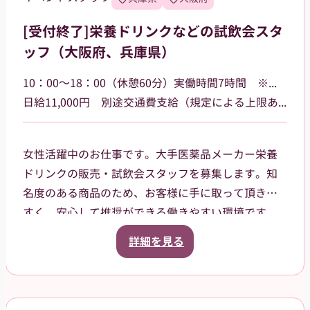
就業前にオンラインでの研修ありますので、初めて
の方でも安心して就業できる環境です。
[受付終了]栄養ドリンクなどの試飲会スタ
★女性が活躍中のお仕事です★
ッフ（大阪府、兵庫県）
10：00～18：00（休憩60分）実働時間7時間 ※勤務場所によって多少時間が異なる場合があります
日給11,000円 別途交通費支給（規定による上限あり）
女性活躍中のお仕事です。大手医薬品メーカー栄養
ドリンクの販売・試飲会スタッフを募集します。知
名度のある商品のため、お客様に手に取って頂きや
すく、安心して推奨ができる働きやすい環境です。
大阪府、兵庫県などのドラッグストア・ホームセン
詳細を見る
ター・GMSなどでご就業頂きます。スタッフ登録後
は、担当者からご相談の上で、通える範囲内でのお
仕事を依頼させて頂きます。