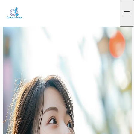
内
容
を
ス
キ
ッ
プ